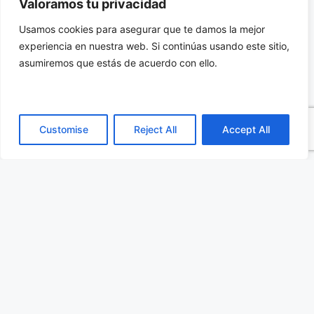
módulo y transmitir datos mediante un único
Valoramos tu privacidad
cable. Esta característica reduce el desorden de
Usamos cookies para asegurar que te damos la mejor
cables y facilita instalaciones en lugares
experiencia en nuestra web. Si continúas usando este sitio,
asumiremos que estás de acuerdo con ello.
complejos. El mantenimiento se vuelve más
sencillo gracias a su naturaleza modular «plug-
and-play».
Customise
Reject All
Accept All
Calidad visual extrema en
resolución 8K
El soporte para resoluciones 8K Ultra HD
asegura imágenes nítidas e impactantes. Los
gráficos Intel Xe LPG permiten una
reproducción de contenido multimedia de alta
fidelidad. Es la opción perfecta para videowalls