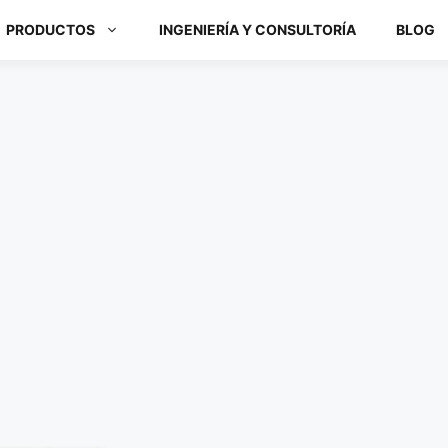
PRODUCTOS
INGENIERÍA Y CONSULTORÍA
BLOG
Módulos ARM y Placas x86
Box PC y Panel PC