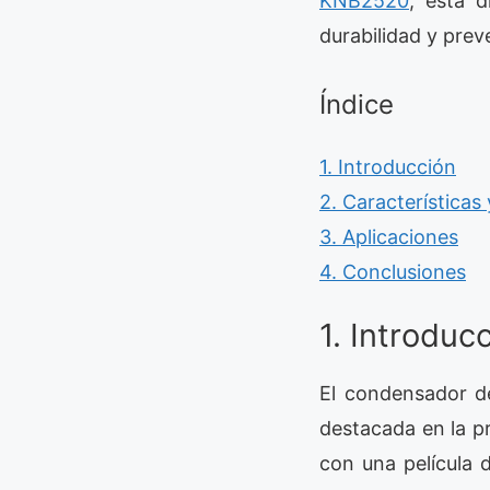
KNB2520
, está d
durabilidad y prev
Índice
1. Introducción
2. Características
3. Aplicaciones
4. Conclusiones
1. Introduc
El condensador d
destacada en la pr
con una película 