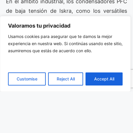
En el ámbito industrial, los condensadores PFC
de baja tensión de Iskra, como los versátiles
modelos KNK1053 y KNK9053, desempeñan un
Valoramos tu privacidad
papel crucial en la optimización de la eficiencia
Usamos cookies para asegurar que te damos la mejor
energética. Estos dispositivos son esenciales
experiencia en nuestra web. Si continúas usando este sitio,
para corregir el factor de potencia en
asumiremos que estás de acuerdo con ello.
consumidores inductivos como
transformadores y motores eléctricos, lo que
resulta en un uso más eficiente de la energía
Customise
Reject All
Accept All
eléctrica y en la reducción de costos
operativos.
Al implementar condensadores PFC de baja
tensión en redes industriales, se logra una
mejora significativa en la calidad de la energía