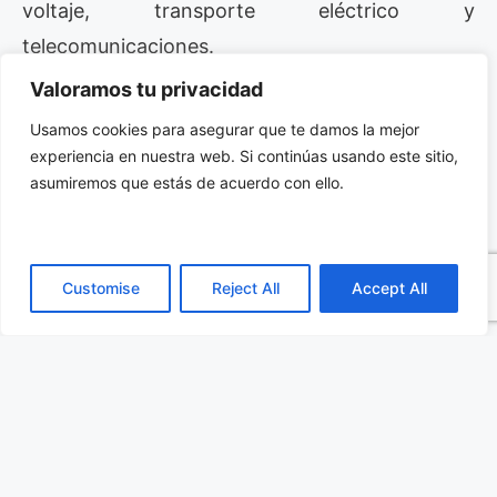
voltaje, transporte eléctrico y
telecomunicaciones.
Valoramos tu privacidad
En el sector industrial, este contactor de
Usamos cookies para asegurar que te damos la mejor
enclavamiento magnético se emplea en
experiencia en nuestra web. Si continúas usando este sitio,
maquinaria que requiere operaciones seguras y
asumiremos que estás de acuerdo con ello.
eficientes. Su capacidad de soportar altas
corrientes y mantener un rendimiento estable
durante décadas lo convierte en una opción
Customise
Reject All
Accept All
confiable.
También es útil en infraestructuras de energía
renovable y almacenamiento de energía. Su
diseño compacto facilita la integración en
sistemas complejos.