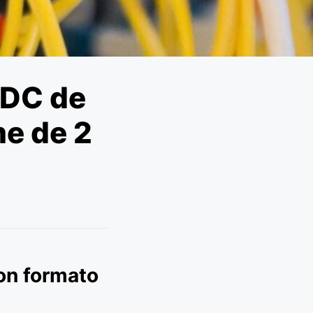
-DC de
e de 2
on formato