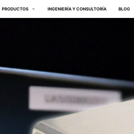
PRODUCTOS
INGENIERÍA Y CONSULTORÍA
BLOG
Módulos ARM y Placas x86
Box PC y Panel PC