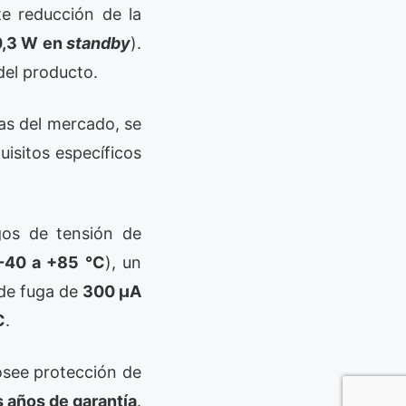
te reducción de la
0,3 W en
standby
).
 del producto.
as del mercado, se
isitos específicos
gos de tensión de
-40 a +85 °C
), un
 de fuga de
300 µA
C
.
osee protección de
s años de garantía
.