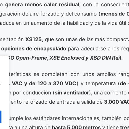
vo
genera menos calor residual
, con la consecuen
igeración de aire forzado y del consumo (
menos de 
aduce en un aumento de la fiabilidad y de la vida útil
imentación
XS125
, que son unas de las más compact
s opciones de encapsulado
para adecuarse a los requ
n:
XSO Open-Frame, XSE Enclosed y XSD DIN Rail
.
características se completan con unos amplios ran
,
 264 VAC y de 120 a 370 VDC
) y temperatura (
de 
eración por conducción (
sin ventilador
), una corriente
slamiento reforzado de entrada a salida de
3.000 VA
ue cumple los estándares internacionales, también p
 opera a una altura de
hasta 5.000 metros
y tiene
tre