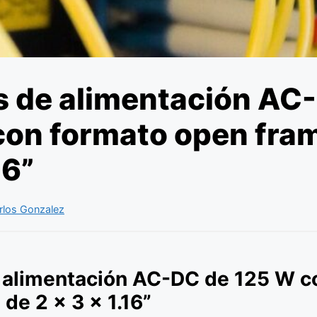
s de alimentación AC
con formato open fram
16”
rlos Gonzalez
 alimentación AC-DC de 125 W c
de 2 x 3 x 1.16”