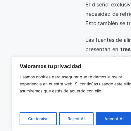
El diseño exclusi
necesidad de refr
Esto también se tr
Las fuentes de al
presentan en
tre
de cada aplicació
Valoramos tu privacidad
Las principales 
Usamos cookies para asegurar que te damos la mejor
experiencia en nuestra web. Si continúas usando este sitio
entrada (
de 85 a
asumiremos que estás de acuerdo con ello.
filtro EMI, refrig
a 264 VAC
y un ai
Customise
Reject All
Accept All
La serie
XS125
, q
Clase I o Clase II
,