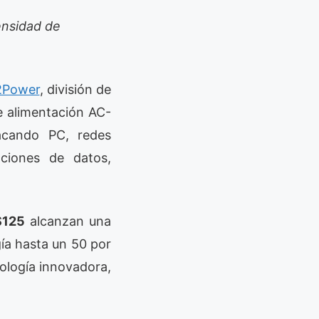
ensidad de
Power
, división de
 alimentación AC-
acando PC, redes
aciones de datos,
S125
alcanzan una
ía hasta un 50 por
nología innovadora,