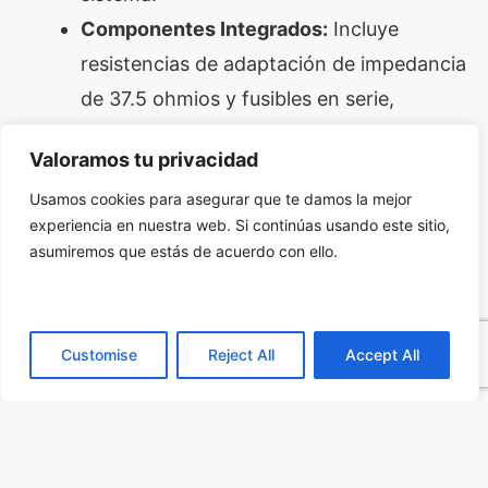
Componentes Integrados:
Incluye
resistencias de adaptación de impedancia
de 37.5 ohmios y fusibles en serie,
eliminando la necesidad de componentes
Valoramos tu privacidad
externos y simplificando aún más el
Usamos cookies para asegurar que te damos la mejor
diseño de la placa.
experiencia en nuestra web. Si continúas usando este sitio,
asumiremos que estás de acuerdo con ello.
Aplicaciones y Ventajas Clave
El HI-85104 es la solución perfecta para
Customise
Reject All
Accept All
cualquier aplicación que utilice el bus de datos
ARINC 429 y requiera una alta densidad de
canales. Su diseño compacto y su alto nivel de
integración lo hacen ideal para unidades de