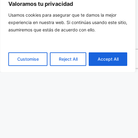
Aplicaciones
Valoramos tu privacidad
Usamos cookies para asegurar que te damos la mejor
Estas soluciones destacan en sectores como la
experiencia en nuestra web. Si continúas usando este sitio,
aviación, donde se utilizan en motores
asumiremos que estás de acuerdo con ello.
eléctricos ligeros y de alta eficiencia. En la
automoción, optimizan los motores eléctricos
de vehículos híbridos y eléctricos, reduciendo
Customise
Reject All
Accept All
pérdidas y mejorando el rendimiento.
En la automatización industrial y la tecnología
médica, las laminaciones y ensamblajes de VAC
permiten diseños compactos y eficientes,
manteniendo un consumo energético reducido
y un funcionamiento fiable.