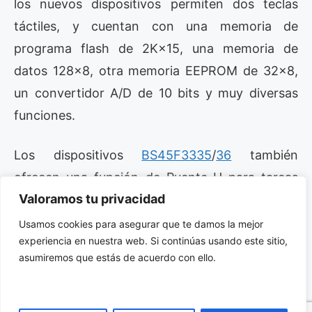
los nuevos dispositivos permiten dos teclas
táctiles, y cuentan con una memoria de
programa flash de 2K×15, una memoria de
datos 128×8, otra memoria EEPROM de 32×8,
un convertidor A/D de 10 bits y muy diversas
funciones.
Los dispositivos
BS45F3335
/
36
también
ofrecen una función de Puente-H para tareas
Valoramos tu privacidad
de control de motores o válvulas solenoides y
otros componentes. Las unidades
BS45F3337
,
Usamos cookies para asegurar que te damos la mejor
experiencia en nuestra web. Si continúas usando este sitio,
por su parte, proporcionan un N-MOS interno
asumiremos que estás de acuerdo con ello.
para gestionar componentes de alta corriente.
Encapsulados disponibles: