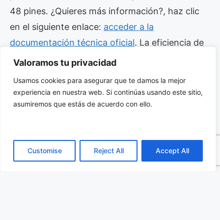
48 pines. ¿Quieres más información?, haz clic
en el siguiente enlace:
acceder a la
documentación técnica oficial
. La eficiencia de
estos nuevos módulos es clave para los
Valoramos tu privacidad
proyectos sostenibles actuales.
Usamos cookies para asegurar que te damos la mejor
experiencia en nuestra web. Si continúas usando este sitio,
Ventajas Competitivas en el
asumiremos que estás de acuerdo con ello.
Diseño de Sistemas Solares
Implementar el
MCU para Control MPPT
Customise
Reject All
Accept All
disminuye drásticamente el tiempo de
desarrollo de cualquier producto electrónico. Su
rango de temperatura operativa industrial
abarca desde los -40°C hasta los 105°C sin