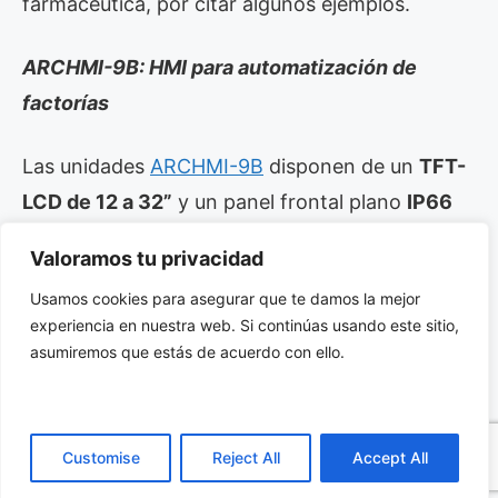
farmacéutica, por citar algunos ejemplos.
ARCHMI-9B: HMI para automatización de
factorías
Las unidades
ARCHMI-9B
disponen de un
TFT-
LCD de 12 a 32”
y un panel frontal plano
IP66
de aluminio fundido para resistir la presencia de
Valoramos tu privacidad
agua y polvo. También soportan la
GPU Intel®
Usamos cookies para asegurar que te damos la mejor
UHD Graphics 620
para satisfacer las
experiencia en nuestra web. Si continúas usando este sitio,
necesidades de sistemas de automatización de
asumiremos que estás de acuerdo con ello.
fábricas y una batería de respaldo para evitar
los problemas ocasionados por fallos o cortes
de alimentación.
Customise
Reject All
Accept All