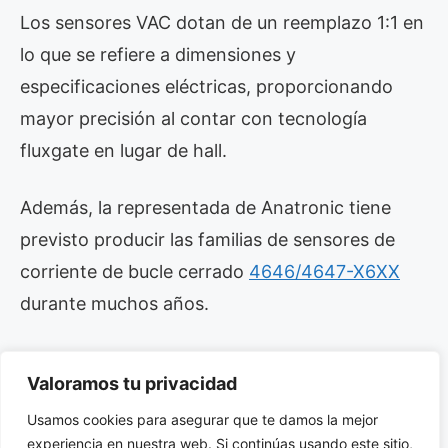
Los sensores VAC dotan de un reemplazo 1:1 en
lo que se refiere a dimensiones y
especificaciones eléctricas, proporcionando
mayor precisión al contar con tecnología
fluxgate en lugar de hall.
Además, la representada de Anatronic tiene
previsto producir las familias de sensores de
corriente de bucle cerrado
4646/4647-X6XX
durante muchos años.
Lista de sustituciones
Valoramos tu privacidad
• 4646-X653 por LTS 6-NP
Usamos cookies para asegurar que te damos la mejor
experiencia en nuestra web. Si continúas usando este sitio,