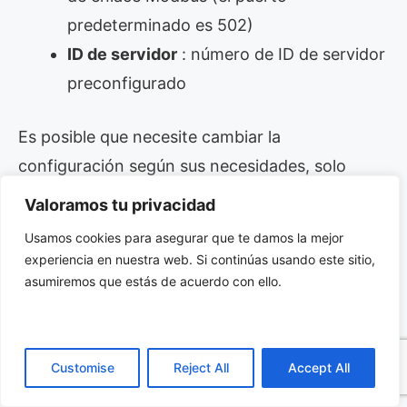
predeterminado es 502)
ID de servidor
: número de ID de servidor
preconfigurado
Es posible que necesite cambiar la
configuración según sus necesidades, solo
asegúrese de que se establezcan
Valoramos tu privacidad
configuraciones idénticas aquí y en el simulador
Usamos cookies para asegurar que te damos la mejor
RTU: velocidad en baudios, bits de datos,
experiencia en nuestra web. Si continúas usando este sitio,
paridad, bits de parada, control de flujo.
asumiremos que estás de acuerdo con ello.
Customise
Reject All
Accept All