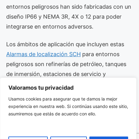
entornos peligrosos han sido fabricadas con un
diseño IP66 y NEMA 3R, 4X o 12 para poder
integrarse en entornos adversos.
Los ámbitos de aplicación que incluyen estas
Alarmas de localización SCH
para entornos
peligrosos son refinerías de petróleo, tanques
de inmersión, estaciones de servicio y
gasocentros, plantas de extracción por
Valoramos tu privacidad
solventes, hangares para aeronaves, centros de
Usamos cookies para asegurar que te damos la mejor
producción de cubiertas orgánicas y plantas
experiencia en nuestra web. Si continúas usando este sitio,
con presencia de piroxilina.
asumiremos que estás de acuerdo con ello.
Haga click aqui para ver la gama completa de