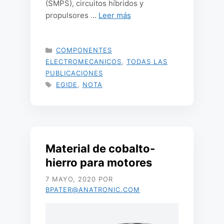
(SMPS), circuitos híbridos y
propulsores …
Leer más
CATEGORÍAS
COMPONENTES
ELECTROMECANICOS
,
TODAS LAS
PUBLICACIONES
ETIQUETAS
EGIDE
,
NOTA
Material de cobalto-
hierro para motores
7 MAYO, 2020
POR
BPATER@ANATRONIC.COM