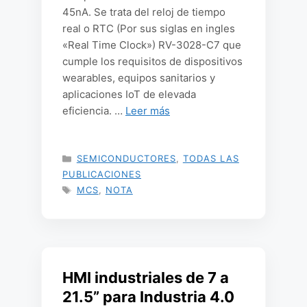
45nA. Se trata del reloj de tiempo
real o RTC (Por sus siglas en ingles
«Real Time Clock») RV-3028-C7 que
cumple los requisitos de dispositivos
wearables, equipos sanitarios y
aplicaciones IoT de elevada
eficiencia. …
Leer más
CATEGORÍAS
SEMICONDUCTORES
,
TODAS LAS
PUBLICACIONES
ETIQUETAS
MCS
,
NOTA
HMI industriales de 7 a
21.5” para Industria 4.0