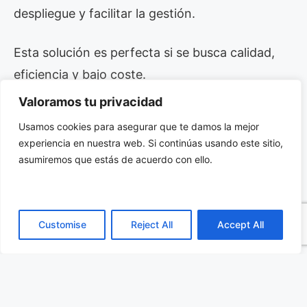
despliegue y facilitar la gestión.
Esta solución es perfecta si se busca calidad,
eficiencia y bajo coste.
Valoramos tu privacidad
“Al proporcionar conectividad I/O en una
Usamos cookies para asegurar que te damos la mejor
solución de bajo consumo, el
ARTiGO A600
experiencia en nuestra web. Si continúas usando este sitio,
supera las barreras a la hora de implementar la
asumiremos que estás de acuerdo con ello.
próxima generación de sistemas de producción
inteligentes”, destaca Richard Brown,
Vicepresidente de Marketing Internacional de
Customise
Reject All
Accept All
VIA Technologies.
Haga click aqui para ver las especificaciones
completas del Sistema de control de