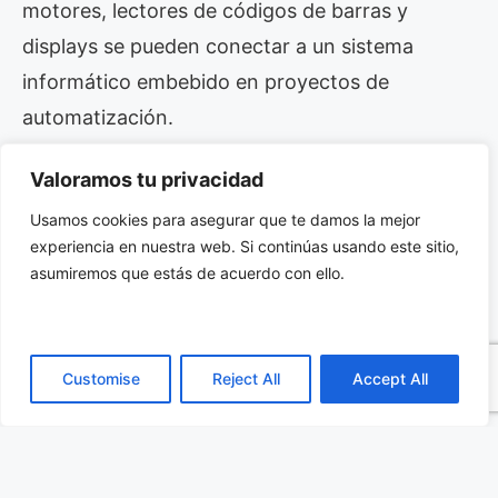
motores, lectores de códigos de barras y
displays se pueden conectar a un sistema
informático embebido en proyectos de
automatización.
Diseño rugerizado sin
Valoramos tu privacidad
ventilador
Usamos cookies para asegurar que te damos la mejor
experiencia en nuestra web. Si continúas usando este sitio,
asumiremos que estás de acuerdo con ello.
Los
Box PC de la serie QBOX-2090
incorporan
técnicas de refrigeración pasiva en un chasis de
aluminio compacto y robusto que ofrece
Customise
Reject All
Accept All
resistencia a la vibración y al choque para HDD /
SSD y componentes sensibles, reduce la
presencia de polvo y asegura una operación
silenciosa (sin ventilador).