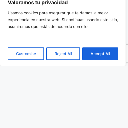
Valoramos tu privacidad
una solución más eficiente.
Usamos cookies para asegurar que te damos la mejor
experiencia en nuestra web. Si continúas usando este sitio,
Estos nuevos condensadores electrolíticos con
asumiremos que estás de acuerdo con ello.
terminal de tipo chip se encuentran disponibles
con formatos entre 6.3 x 5.8 y 10 x 10 mm
(diámetro por longitud).
Customise
Reject All
Accept All
Si desea saber más acerca de este condensador
electrolítico de la serie GYA, haga click aquí,
para acceder a su datasheet.
Categorías
Componentes Pasivos
,
Todas las
publicaciones
Etiquetas
nichicon
,
nota