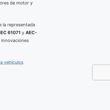
dores de motor y
e la representada
IEC 61071
y
AEC-
s innovaciones
a vehículos
kra
,
vehiculo electrico
,
rated Circuits