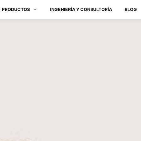
PRODUCTOS
INGENIERÍA Y CONSULTORÍA
BLOG
Módulos ARM y Placas x86
Box PC y Panel PC