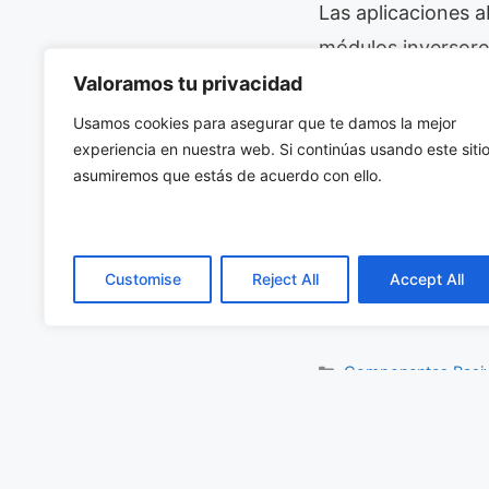
Las aplicaciones 
módulos inversores
Valoramos tu privacidad
Disponibles en
ver
Usamos cookies para asegurar que te damos la mejor
de
Anatronic
para 
experiencia en nuestra web. Si continúas usando este sitio
asumiremos que estás de acuerdo con ello.
Q200
, y se adapt
tecnológicas.
Si deseas más inf
Customise
Reject All
Accept All
eléctricos y e-mobi
Categorías
Componentes Pasi
Etiquetas
AEC-Q200
,
anatron
vehículos híbridos
Lockheed Martin rec
Sistema embebido si