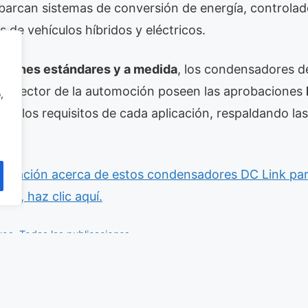
abarcan sistemas de conversión de energía, controla
 de vehículos híbridos y eléctricos.
siones estándares y a medida
, los condensadores d
el sector de la automoción poseen las aprobaciones
,
an a los requisitos de cada aplicación, respaldando la
ormación acerca de estos condensadores DC Link par
lity, haz clic aquí.
vos
,
Todas las publicaciones
ic
,
automoción
,
condensadores
,
DC Link
,
e-mobility
,
IEC 61071
,
is
onoce el rendimiento extraordinario de los productos de Holt Integ
n ventilador carril DIN para vehículos