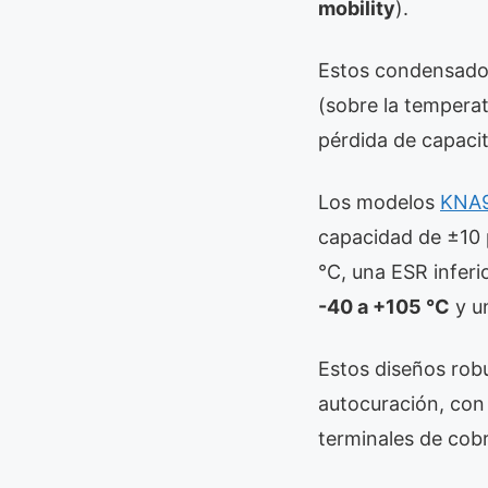
mobility
).
Estos condensador
(sobre la temperat
pérdida de capacit
Los modelos
KNA
capacidad de ±10 
°C, una ESR infer
-40 a +105 °C
y un
Estos diseños rob
autocuración, con 
terminales de cobr