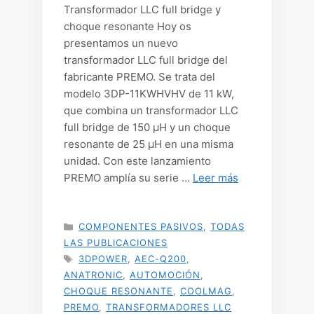
Transformador LLC full bridge y
choque resonante Hoy os
presentamos un nuevo
transformador LLC full bridge del
fabricante PREMO. Se trata del
modelo 3DP-11KWHVHV de 11 kW,
que combina un transformador LLC
full bridge de 150 µH y un choque
resonante de 25 µH en una misma
unidad. Con este lanzamiento
PREMO amplía su serie …
Leer más
CATEGORÍAS
COMPONENTES PASIVOS
,
TODAS
LAS PUBLICACIONES
ETIQUETAS
3DPOWER
,
AEC-Q200
,
ANATRONIC
,
AUTOMOCIÓN
,
CHOQUE RESONANTE
,
COOLMAG
,
PREMO
,
TRANSFORMADORES LLC