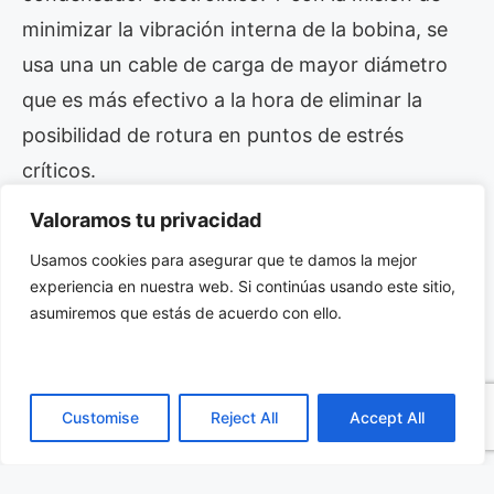
minimizar la vibración interna de la bobina, se
usa una un cable de carga de mayor diámetro
que es más efectivo a la hora de eliminar la
posibilidad de rotura en puntos de estrés
críticos.
Valoramos tu privacidad
Las aplicaciones para los condensadores
Usamos cookies para asegurar que te damos la mejor
electrolíticos de montaje superficial
AFK_V
son
experiencia en nuestra web. Si continúas usando este sitio,
numerosas, destacando circuitería en vehículos
asumiremos que estás de acuerdo con ello.
y aeronaves militares, así como automatización
de factorías, robótica, conversión de energía,
control de iluminación y automoción (al cumplir
Customise
Reject All
Accept All
el estándar AEC-Q200).