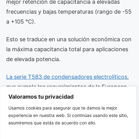
mejor retención de capacitancia a elevadas
frecuencias y bajas temperaturas (rango de -55
a +105 °C).
Esto se traduce en una solución económica con
la máxima capacitancia total para aplicaciones
de elevada potencia.
La serie T583 de condensadores electrolíticos
,
que cumple los requerimientos de la European
Space Components Coordination (ESCC)
Valoramos tu privacidad
Generic Specification No. 3012 for Capacitors,
Usamos cookies para asegurar que te damos la mejor
experiencia en nuestra web. Si continúas usando este sitio,
Leadless Surface Mounted, Tantalum, Solid
asumiremos que estás de acuerdo con ello.
Electrolyte, garantiza su rendimiento en
proyectos de alta fiabilidad.