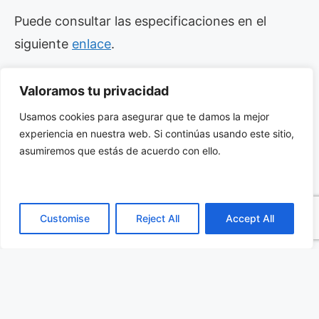
Puede consultar las especificaciones en el
siguiente
enlace
.
Valoramos tu privacidad
Usamos cookies para asegurar que te damos la mejor
3. Aplicaciones
experiencia en nuestra web. Si continúas usando este sitio,
asumiremos que estás de acuerdo con ello.
Los
condensadores para automoción
de Iskra
están presentes en una amplia variedad de
sistemas dentro del vehículo. Son esenciales en
Customise
Reject All
Accept All
los módulos de potencia, como convertidores
DC/DC e inversores, donde aseguran una
conversión estable de energía. También se
utilizan en estaciones de carga para vehículos