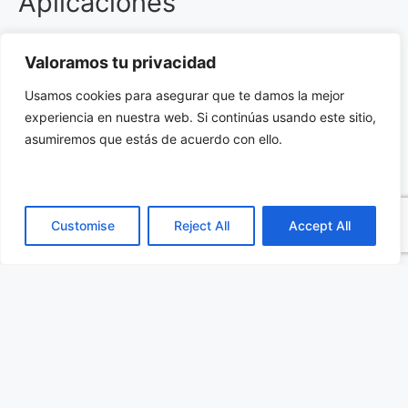
Aplicaciones
El Controlador Compacto ROS 2 AMR
Valoramos tu privacidad
ROBOX300 está diseñado para satisfacer las
Usamos cookies para asegurar que te damos la mejor
necesidades de la automatización moderna. Sus
experiencia en nuestra web. Si continúas usando este sitio,
aplicaciones principales incluyen:
asumiremos que estás de acuerdo con ello.
Automatización en almacenes: Integra de
forma eficiente robots autónomos para
Customise
Reject All
Accept All
mejorar el transporte interno.
Producción industrial: Su diseño
compacto permite la implementación en
líneas de producción con espacio
limitado.
Sistemas de logística: Perfecto para la