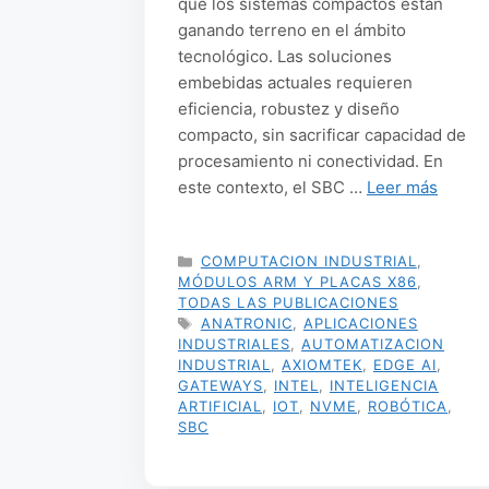
qué los sistemas compactos están
ganando terreno en el ámbito
tecnológico. Las soluciones
embebidas actuales requieren
eficiencia, robustez y diseño
compacto, sin sacrificar capacidad de
procesamiento ni conectividad. En
este contexto, el SBC …
Leer más
CATEGORÍAS
COMPUTACION INDUSTRIAL
,
MÓDULOS ARM Y PLACAS X86
,
TODAS LAS PUBLICACIONES
ETIQUETAS
ANATRONIC
,
APLICACIONES
INDUSTRIALES
,
AUTOMATIZACION
INDUSTRIAL
,
AXIOMTEK
,
EDGE AI
,
GATEWAYS
,
INTEL
,
INTELIGENCIA
ARTIFICIAL
,
IOT
,
NVME
,
ROBÓTICA
,
SBC