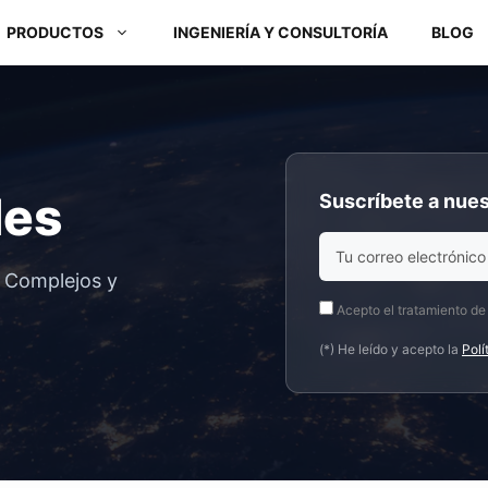
PRODUCTOS
INGENIERÍA Y CONSULTORÍA
BLOG
Módulos ARM y Placas x86
des
Suscríbete a nues
Box PC y Panel PC
s Complejos y
Acepto el tratamiento de
(*) He leído y acepto la
Polí