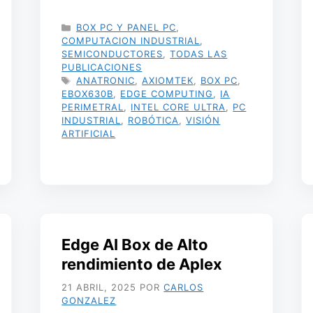
CATEGORÍAS
BOX PC Y PANEL PC
,
COMPUTACION INDUSTRIAL
,
SEMICONDUCTORES
,
TODAS LAS
PUBLICACIONES
ETIQUETAS
ANATRONIC
,
AXIOMTEK
,
BOX PC
,
EBOX630B
,
EDGE COMPUTING
,
IA
PERIMETRAL
,
INTEL CORE ULTRA
,
PC
INDUSTRIAL
,
ROBÓTICA
,
VISIÓN
ARTIFICIAL
Edge AI Box de Alto
rendimiento de Aplex
21 ABRIL, 2025
POR
CARLOS
GONZALEZ