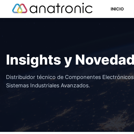
Saltar
INICIO
al
contenido
Componentes Semiconductores
Insights y Noveda
Componentes Electromecánicos
Componentes Pasivos
Distribuidor técnico de Componentes Electrónico
Sistemas Industriales Avanzados.