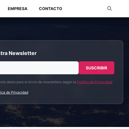
EMPRESA
CONTACTO
Redes Industriales
tra Newsletter
Redes Inalámbricas
 mis datos para el envío de newsletters según la
Política de Privacidad
.
tica de Privacidad