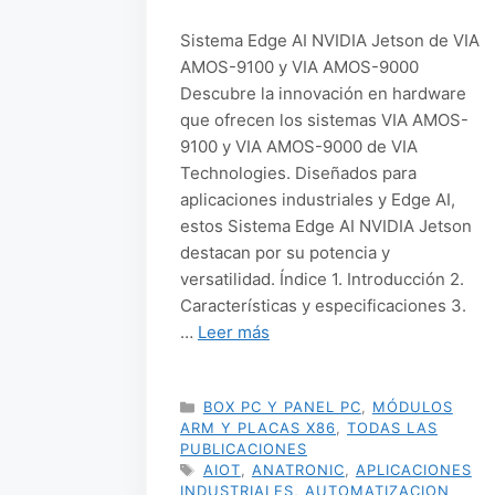
Sistema Edge AI NVIDIA Jetson de VIA
AMOS-9100 y VIA AMOS-9000
Descubre la innovación en hardware
que ofrecen los sistemas VIA AMOS-
9100 y VIA AMOS-9000 de VIA
Technologies. Diseñados para
aplicaciones industriales y Edge AI,
estos Sistema Edge AI NVIDIA Jetson
destacan por su potencia y
versatilidad. Índice 1. Introducción 2.
Características y especificaciones 3.
…
Leer más
CATEGORÍAS
BOX PC Y PANEL PC
,
MÓDULOS
ARM Y PLACAS X86
,
TODAS LAS
PUBLICACIONES
ETIQUETAS
AIOT
,
ANATRONIC
,
APLICACIONES
INDUSTRIALES
,
AUTOMATIZACION