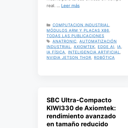
real. …
Leer más
CATEGORÍAS
COMPUTACION INDUSTRIAL
,
MÓDULOS ARM Y PLACAS X86
,
TODAS LAS PUBLICACIONES
ETIQUETAS
ANATRONIC
,
AUTOMATIZACIÓN
INDUSTRIAL
,
AXIOMTEK
,
EDGE AI
,
IA
,
IA FÍSICA
,
INTELIGENCIA ARTIFICIAL
,
NVIDIA JETSON THOR
,
ROBÓTICA
SBC Ultra-Compacto
KIWI330 de Axiomtek:
rendimiento avanzado
en tamaño reducido