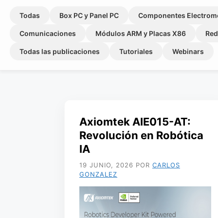
Todas
Box PC y Panel PC
Componentes Electrom
Comunicaciones
Módulos ARM y Placas X86
Red
Todas las publicaciones
Tutoriales
Webinars
Axiomtek AIE015-AT:
Revolución en Robótica
IA
19 JUNIO, 2026
POR
CARLOS
GONZALEZ