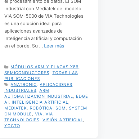
el procesamiento de datos. El SOM
industrial con Mediatek del modelo
VIA SOM-5000 de VIA Technologies
es una solución ideal para
aplicaciones avanzadas de
inteligencia artificial y computación
en el borde. Su …
Leer más
CATEGORÍAS
MÓDULOS ARM Y PLACAS X86
,
SEMICONDUCTORES
,
TODAS LAS
PUBLICACIONES
ETIQUETAS
ANATRONIC
,
APLICACIONES
INDUSTRIALES
,
ARM
,
AUTOMATIZACION INDUSTRIAL
,
EDGE
AI
,
INTELIGENCIA ARTIFICIAL
,
MEDIATEK
,
ROBÓTICA
,
SOM
,
SYSTEM
ON MODULE
,
VIA
,
VIA
TECHNOLOGIES
,
VISIÓN ARTIFICIAL
,
YOCTO