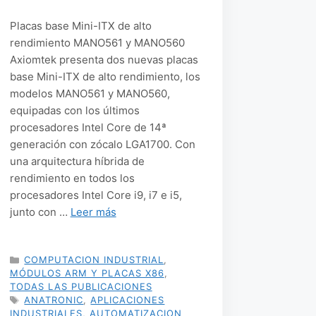
Placas base Mini-ITX de alto
rendimiento MANO561 y MANO560
Axiomtek presenta dos nuevas placas
base Mini-ITX de alto rendimiento, los
modelos MANO561 y MANO560,
equipadas con los últimos
procesadores Intel Core de 14ª
generación con zócalo LGA1700. Con
una arquitectura híbrida de
rendimiento en todos los
procesadores Intel Core i9, i7 e i5,
junto con …
Leer más
CATEGORÍAS
COMPUTACION INDUSTRIAL
,
MÓDULOS ARM Y PLACAS X86
,
TODAS LAS PUBLICACIONES
ETIQUETAS
ANATRONIC
,
APLICACIONES
INDUSTRIALES
,
AUTOMATIZACION