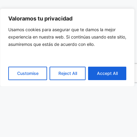
Categorías
Semiconductores
,
Todas las publicaciones
Valoramos tu privacidad
Etiquetas
bolymin
,
nota
Usamos cookies para asegurar que te damos la mejor
Conectores coaxiales impermeables para PCB
experiencia en nuestra web. Si continúas usando este sitio,
Condensadores electrolíticos de polímero de
asumiremos que estás de acuerdo con ello.
aluminio de hasta 250 VDC
Customise
Reject All
Accept All
Anatronic
Líderes en la distribución de componentes electrónicos,
Informática Industrial y Telecomunicaciones desde 1982.
CONTACTO