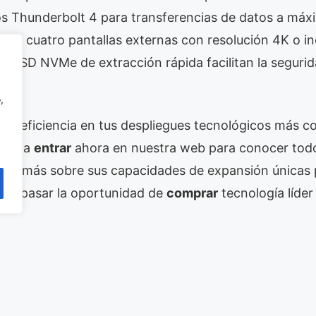
os Thunderbolt 4 para transferencias de datos a máx
sta cuatro pantallas externas con resolución 4K o i
s SSD NVMe de extracción rápida facilitan la segurid
,
 la eficiencia en tus despliegues tecnológicos más c
amos a
entrar
ahora en nuestra web para conocer todos
leer
más sobre sus capacidades de expansión únicas 
ejes pasar la oportunidad de
comprar
tecnología líder
duda, un salto cualitativo para la defensa y la automat
z de un tanque con la inteligencia de un centro de d