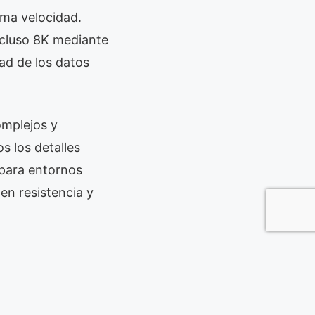
ima velocidad.
ncluso 8K mediante
ad de los datos
omplejos y
 los detalles
para entornos
 en resistencia y
ización industrial.
atos móvil.