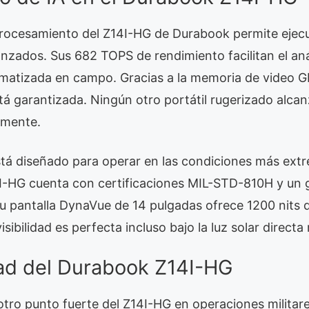
rocesamiento del Z14I-HG de Durabook permite ejecu
avanzados. Sus 682 TOPS de rendimiento facilitan el aná
omatizada en campo. Gracias a la memoria de video
está garantizada. Ningún otro portátil rugerizado alcan
lmente.
está diseñado para operar en las condiciones más ext
14I-HG cuenta con certificaciones MIL-STD-810H y un 
u pantalla DynaVue de 14 pulgadas ofrece 1200 nits de
 visibilidad es perfecta incluso bajo la luz solar direct
ad del Durabook Z14I-HG
 otro punto fuerte del Z14I-HG en operaciones militare