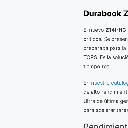
Durabook Z
El nuevo
Z14I-HG
críticos. Se prese
preparada para la
TOPS. Es la soluci
tiempo real.
En
nuestro catálo
de alto rendimient
Ultra de última g
para acelerar tare
Rendimient