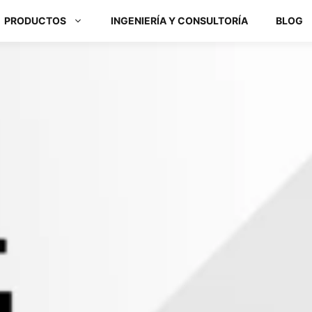
PRODUCTOS
INGENIERÍA Y CONSULTORÍA
BLOG
Módulos ARM y Placas x86
Box PC y Panel PC