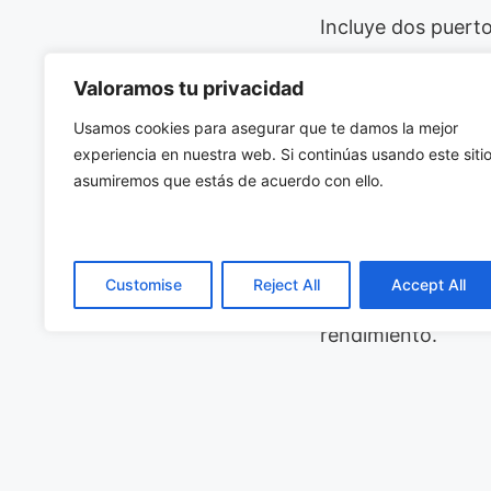
Incluye dos puert
Además, admite ha
Valoramos tu privacidad
HDMI. Sus unidade
Usamos cookies para asegurar que te damos la mejor
sensibles.
experiencia en nuestra web. Si continúas usando este sitio
asumiremos que estás de acuerdo con ello.
¿Buscas maximizar
críticos? Te invit
técnicos. Puedes
Customise
Reject All
Accept All
industriales. No d
rendimiento.
El Z14I-HG es, sin 
Combina la robuste