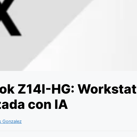
ok Z14I-HG: Workstat
ada con IA
s Gonzalez