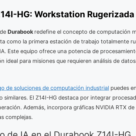
14I-HG: Workstation Rugerizada 
de
Durabook
redefine el concepto de computación m
nta como la primera estación de trabajo totalmente r
 IA. Este equipo ofrece una potencia de procesamien
ón ideal para misiones que requieren análisis de dato
go de soluciones de computación industrial
puedes en
o similares. El Z14I-HG destaca por integrar procesad
eneración. Además, incorpora gráficas NVIDIA RTX de
as complejas.
o de IA en el Durabook Z14I-HG