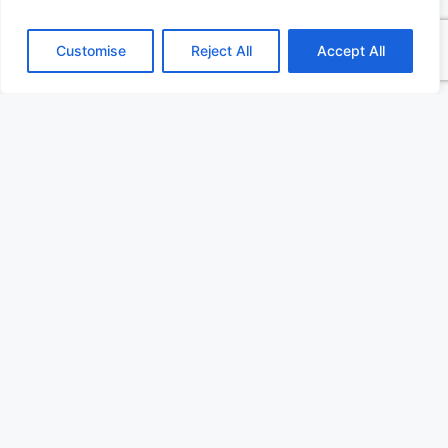
Amplificadores de audio
Equipos de telecomunicaciones
Customise
Reject All
Accept All
Automatización industrial
La fiabilidad y eficiencia de los disipadores PT
Click los hacen una elección inteligente. Son
ideales para diseñadores e ingenieros que
buscan mejorar el rendimiento térmico de sus
productos.
Beneficios Clave de las
Soluciones PT Click:
Montaje Rápido y Sencillo:
Gracias al
sistema de clip integrado, se ahorra