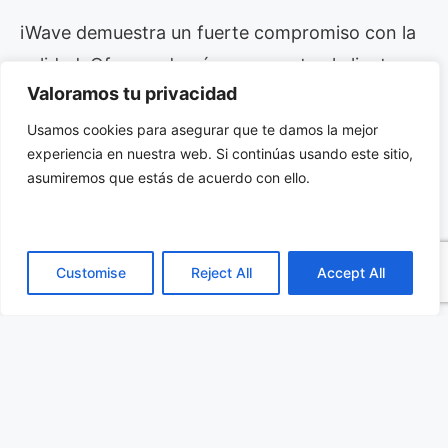
iWave demuestra un fuerte compromiso con la
calidad. Ofrece además un soporte al cliente
Valoramos tu privacidad
excepcional. Una prueba tangible es la garantía
de longevidad. Esta excede los 10 años. Se
Usamos cookies para asegurar que te damos la mejor
experiencia en nuestra web. Si continúas usando este sitio,
aplica a todos sus System on Modules,
asumiremos que estás de acuerdo con ello.
incluyendo el iG-RainboW-G71M. Esto confiere
una gran tranquilidad a desarrolladores y
fabricantes. Les asegura que sus inversiones
Customise
Reject All
Accept All
están bien protegidas a futuro. Adicionalmente,
iWave pone a disposición un soporte completo.
Incluye una orientación técnica detallada.
También ofrece servicios de diseño ODM. Estos
servicios abarcan desde el diseño de placas