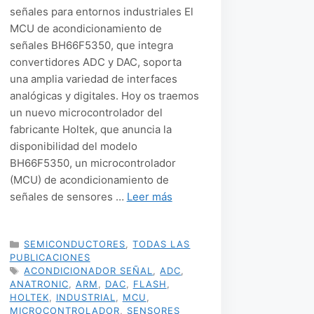
señales para entornos industriales El
MCU de acondicionamiento de
señales BH66F5350, que integra
convertidores ADC y DAC, soporta
una amplia variedad de interfaces
analógicas y digitales. Hoy os traemos
un nuevo microcontrolador del
fabricante Holtek, que anuncia la
disponibilidad del modelo
BH66F5350, un microcontrolador
(MCU) de acondicionamiento de
señales de sensores …
Leer más
CATEGORÍAS
SEMICONDUCTORES
,
TODAS LAS
PUBLICACIONES
ETIQUETAS
ACONDICIONADOR SEÑAL
,
ADC
,
ANATRONIC
,
ARM
,
DAC
,
FLASH
,
HOLTEK
,
INDUSTRIAL
,
MCU
,
MICROCONTROLADOR
,
SENSORES