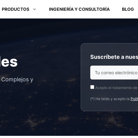
PRODUCTOS
INGENIERÍA Y CONSULTORÍA
BLOG
Módulos ARM y Placas x86
des
Suscríbete a nues
Box PC y Panel PC
s Complejos y
Acepto el tratamiento de
(*) He leído y acepto la
Polí