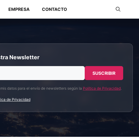
EMPRESA
CONTACTO
Redes Industriales
tra Newsletter
Redes Inalámbricas
 mis datos para el envío de newsletters según la
Política de Privacidad
.
tica de Privacidad