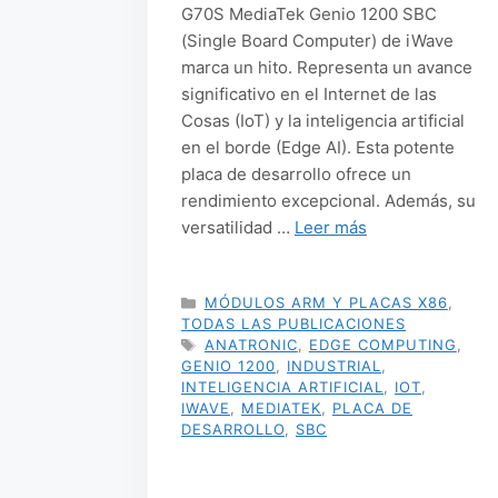
G70S MediaTek Genio 1200 SBC
(Single Board Computer) de iWave
marca un hito. Representa un avance
significativo en el Internet de las
Cosas (IoT) y la inteligencia artificial
en el borde (Edge AI). Esta potente
placa de desarrollo ofrece un
rendimiento excepcional. Además, su
versatilidad …
Leer más
CATEGORÍAS
MÓDULOS ARM Y PLACAS X86
,
TODAS LAS PUBLICACIONES
ETIQUETAS
ANATRONIC
,
EDGE COMPUTING
,
GENIO 1200
,
INDUSTRIAL
,
INTELIGENCIA ARTIFICIAL
,
IOT
,
IWAVE
,
MEDIATEK
,
PLACA DE
DESARROLLO
,
SBC