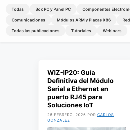
Todas
Box PC y Panel PC
Componentes Electrom
Comunicaciones
Módulos ARM y Placas X86
Red
Todas las publicaciones
Tutoriales
Webinars
WIZ-IP20: Guía
Definitiva del Módulo
Serial a Ethernet en
puerto RJ45 para
Soluciones IoT
26 FEBRERO, 2026
POR
CARLOS
GONZALEZ