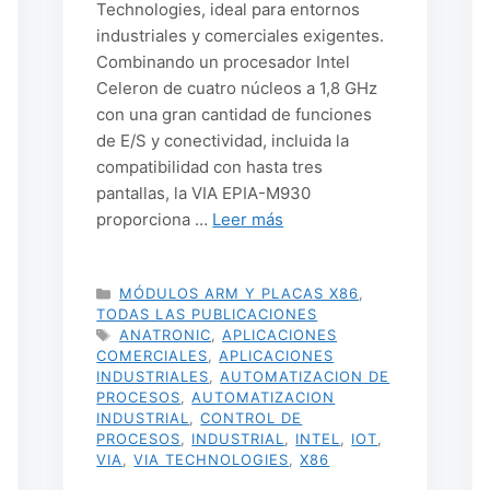
Technologies, ideal para entornos
industriales y comerciales exigentes.
Combinando un procesador Intel
Celeron de cuatro núcleos a 1,8 GHz
con una gran cantidad de funciones
de E/S y conectividad, incluida la
compatibilidad con hasta tres
pantallas, la VIA EPIA-M930
proporciona …
Leer más
CATEGORÍAS
MÓDULOS ARM Y PLACAS X86
,
TODAS LAS PUBLICACIONES
ETIQUETAS
ANATRONIC
,
APLICACIONES
COMERCIALES
,
APLICACIONES
INDUSTRIALES
,
AUTOMATIZACION DE
PROCESOS
,
AUTOMATIZACION
INDUSTRIAL
,
CONTROL DE
PROCESOS
,
INDUSTRIAL
,
INTEL
,
IOT
,
VIA
,
VIA TECHNOLOGIES
,
X86