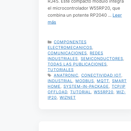
RJ45. Este compacto módulo integra
el microcontrolador W55RP20, que
combina un potente RP2040 …
Leer
más
CATEGORÍAS
COMPONENTES
ELECTROMECANICOS
,
COMUNICACIONES
,
REDES
INDUSTRIALES
,
SEMICONDUCTORES
,
TODAS LAS PUBLICACIONES
,
TUTORIALES
ETIQUETAS
ANATRONIC
,
CONECTIVIDAD IOT
,
INDUSTRIAL
,
MODBUS
,
MQTT
,
SMART
HOME
,
SYSTEM-IN-PACKAGE
,
TCP/IP
OFFLOAD
,
TUTORIAL
,
W55RP20
,
WIZ-
IP20
,
WIZNET