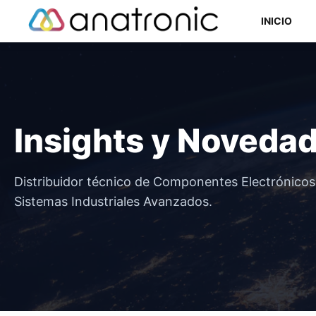
Saltar
INICIO
al
contenido
Componentes Semiconductores
Insights y Noveda
Componentes Electromecánicos
Componentes Pasivos
Distribuidor técnico de Componentes Electrónico
Sistemas Industriales Avanzados.