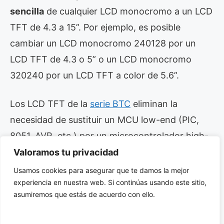
sencilla
de cualquier LCD monocromo a un LCD
TFT de 4.3 a 15”. Por ejemplo, es posible
cambiar un LCD monocromo 240128 por un
LCD TFT de 4.3 o 5” o un LCD monocromo
320240 por un LCD TFT a color de 5.6”.
Los LCD TFT de la
serie BTC
eliminan la
necesidad de sustituir un MCU low-end (PIC,
8051, AVR, etc.) por un microcontrolador high-
end como ARM y
utilizan la misma interfaz
del
Valoramos tu privacidad
LCD monocromo.
Usamos cookies para asegurar que te damos la mejor
experiencia en nuestra web. Si continúas usando este sitio,
asumiremos que estás de acuerdo con ello.
Los nuevos LCD TFT, que mejoran el tiempo de
respuesta y minimizan las interferencias,