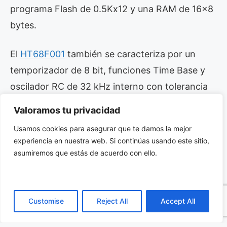
programa Flash de 0.5Kx12 y una RAM de 16×8
bytes.
El
HT68F001
también se caracteriza por un
temporizador de 8 bit, funciones Time Base y
oscilador RC de 32 kHz interno con tolerancia
de ±1 por ciento, que se puede emplear como el
Valoramos tu privacidad
reloj de sistema de MCU y, por lo tanto, permite
Usamos cookies para asegurar que te damos la mejor
al dispositivo rendir a una frecuencia más
experiencia en nuestra web. Si continúas usando este sitio,
precisa y de manera más eficiente.
asumiremos que estás de acuerdo con ello.
Si desea más información acerca del MCU Flash
en encapsulado SOP HT68F001 haga click aquí
Customise
Reject All
Accept All
para acceder a su datasheet.