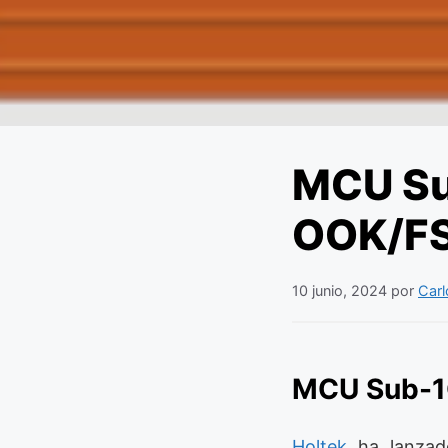
MCU Su
OOK/F
10 junio, 2024
por
Carl
MCU Sub-1
Holtek
ha lanzad