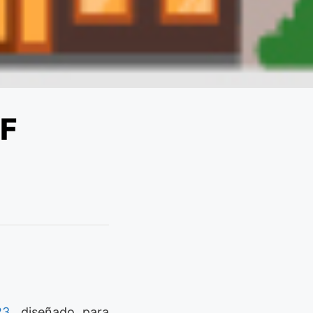
RF
23
, diseñado para