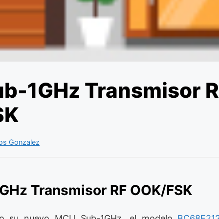
b-1GHz Transmisor 
SK
os Gonzalez
GHz Transmisor RF OOK/FSK
o su nuevo MCU Sub-1GHz, el modelo
BC68F21