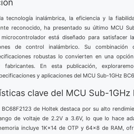
ción
 tecnología inalámbrica, la eficiencia y la fiabilid
cante reconocido, ha presentado su último MCU Su
microcontrolador está diseñado para satisfacer l
iones de control inalámbrico. Su combinación d
cificaciones robustas lo convierten en una opción
y fabricantes. En esta publicación, explorarem
especificaciones y aplicaciones del MCU Sub-1GHz B
rísticas clave del MCU Sub-1GH
C68F2123 de Holtek destaca por su alto rendimien
ngo de voltaje de 2.2V a 3.6V, lo que lo hace ad
 memoria incluye 1K×14 de OTP y 64×8 de RAM, ofre