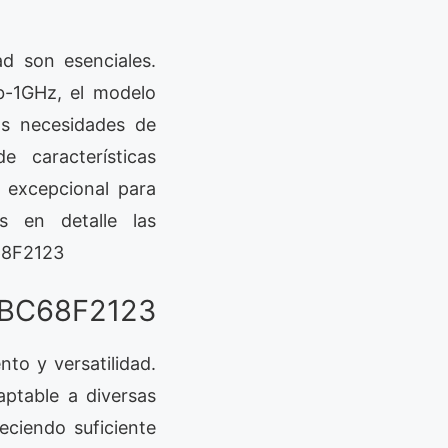
ad son esenciales.
b-1GHz, el modelo
as necesidades de
e características
 excepcional para
os en detalle las
C68F2123
z BC68F2123
to y versatilidad.
aptable a diversas
ciendo suficiente