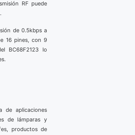
nsmisión RF puede
.
sión de 0.5kbps a
e 16 pines, con 9
 del BC68F2123 lo
es.
 de aplicaciones
les de lámparas y
fes, productos de