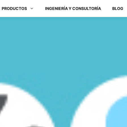
PRODUCTOS
INGENIERÍA Y CONSULTORÍA
BLOG
Módulos ARM y Placas x86
Box PC y Panel PC