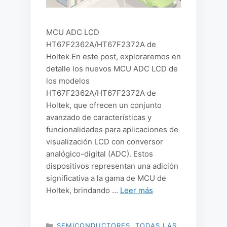
MCU ADC LCD
HT67F2362A/HT67F2372A de
Holtek En este post, exploraremos en
detalle los nuevos MCU ADC LCD de
los modelos
HT67F2362A/HT67F2372A de
Holtek, que ofrecen un conjunto
avanzado de características y
funcionalidades para aplicaciones de
visualización LCD con conversor
analógico-digital (ADC). Estos
dispositivos representan una adición
significativa a la gama de MCU de
Holtek, brindando …
Leer más
CATEGORÍAS
SEMICONDUCTORES
,
TODAS LAS