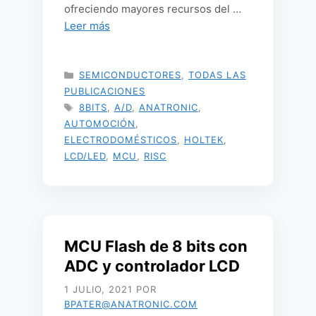
ofreciendo mayores recursos del …
Leer más
CATEGORÍAS
SEMICONDUCTORES
,
TODAS LAS
PUBLICACIONES
ETIQUETAS
8BITS
,
A/D
,
ANATRONIC
,
AUTOMOCIÓN
,
ELECTRODOMÉSTICOS
,
HOLTEK
,
LCD/LED
,
MCU
,
RISC
MCU Flash de 8 bits con
ADC y controlador LCD
1 JULIO, 2021
POR
BPATER@ANATRONIC.COM