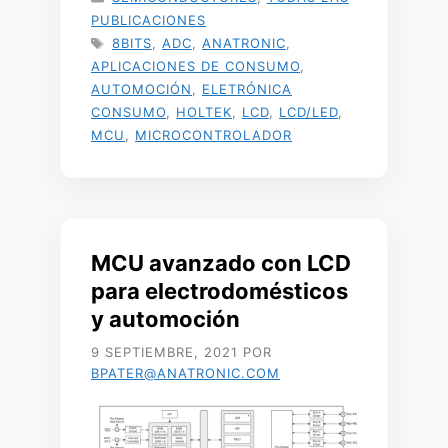
PUBLICACIONES
ETIQUETAS
8BITS
,
ADC
,
ANATRONIC
,
APLICACIONES DE CONSUMO
,
AUTOMOCIÓN
,
ELETRÓNICA
CONSUMO
,
HOLTEK
,
LCD
,
LCD/LED
,
MCU
,
MICROCONTROLADOR
MCU avanzado con LCD
para electrodomésticos
y automoción
9 SEPTIEMBRE, 2021
POR
BPATER@ANATRONIC.COM