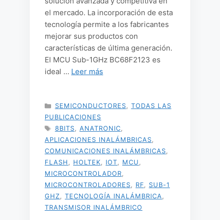
solución avanzada y competitiva en
el mercado. La incorporación de esta
tecnología permite a los fabricantes
mejorar sus productos con
características de última generación.
El MCU Sub-1GHz BC68F2123 es
ideal …
Leer más
CATEGORÍAS
SEMICONDUCTORES
,
TODAS LAS
PUBLICACIONES
ETIQUETAS
8BITS
,
ANATRONIC
,
APLICACIONES INALÁMBRICAS
,
COMUNICACIONES INALÁMBRICAS
,
FLASH
,
HOLTEK
,
IOT
,
MCU
,
MICROCONTROLADOR
,
MICROCONTROLADORES
,
RF
,
SUB-1
GHZ
,
TECNOLOGÍA INALÁMBRICA
,
TRANSMISOR INALÁMBRICO