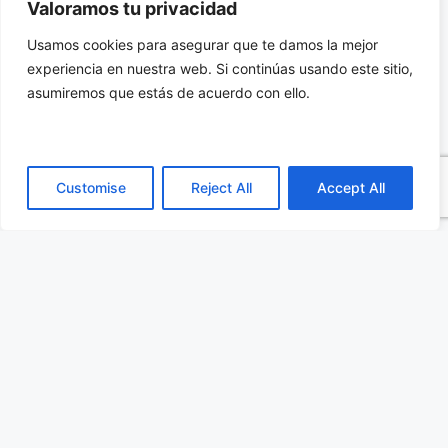
Valoramos tu privacidad
Con el soporte local de Anatronic,
Micross
Usamos cookies para asegurar que te damos la mejor
Components
ofrece un catálogo completo de
experiencia en nuestra web. Si continúas usando este sitio,
soluciones de
memorias
y productos COTS que
asumiremos que estás de acuerdo con ello.
cumplen los estándares de calidad más
estrictos y se adaptan a las necesidades de
cada proyecto.
Customise
Reject All
Accept All
Si deseas recibir más información acerca de la
nueva oferta de componentes de alta fiabilidad,
haz clic aquí.
Categorías
Semiconductores
,
Todas las publicaciones
Etiquetas
anatronic
,
diodos
,
ensamblajes
,
Hi-Rel
,
memorias
,
micross
,
Semtech
,
tvs
,
zener