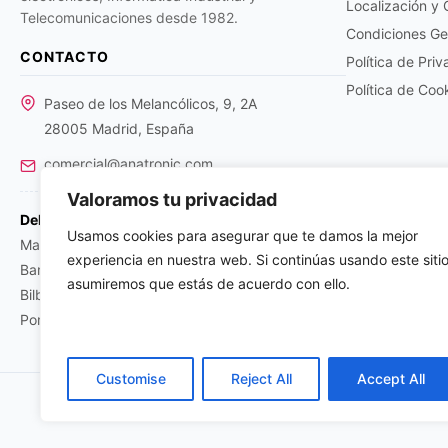
Localización y
Telecomunicaciones desde 1982.
Condiciones Ge
CONTACTO
Política de Pri
Política de Coo
Paseo de los Melancólicos, 9, 2A
28005 Madrid, España
comercial@anatronic.com
Valoramos tu privacidad
Delegaciones:
Usamos cookies para asegurar que te damos la mejor
Madrid: +34 91 366 01 59
experiencia en nuestra web. Si continúas usando este sitio
Barcelona: +34 93 224 02 83
asumiremos que estás de acuerdo con ello.
Bilbao: +34 94 463 60 66
Portugal: +351 219 376 267
Customise
Reject All
Accept All