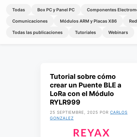
Todas
Box PC y Panel PC
Componentes Electrom
Comunicaciones
Módulos ARM y Placas X86
Red
Todas las publicaciones
Tutoriales
Webinars
Tutorial sobre cómo
crear un Puente BLE a
LoRa con el Módulo
RYLR999
25 SEPTIEMBRE, 2025
POR
CARLOS
GONZALEZ