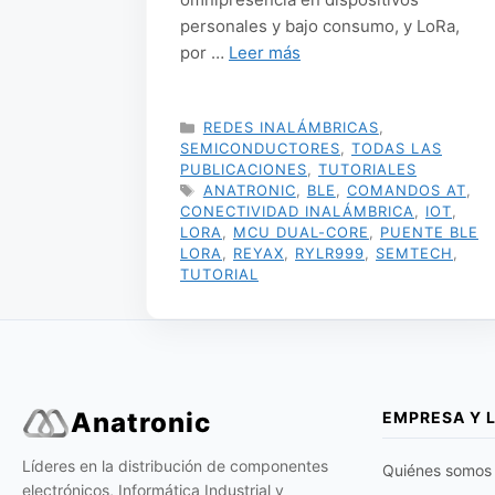
personales y bajo consumo, y LoRa,
por …
Leer más
CATEGORÍAS
REDES INALÁMBRICAS
,
SEMICONDUCTORES
,
TODAS LAS
PUBLICACIONES
,
TUTORIALES
ETIQUETAS
ANATRONIC
,
BLE
,
COMANDOS AT
,
CONECTIVIDAD INALÁMBRICA
,
IOT
,
LORA
,
MCU DUAL-CORE
,
PUENTE BLE
LORA
,
REYAX
,
RYLR999
,
SEMTECH
,
TUTORIAL
Anatronic
EMPRESA Y 
Líderes en la distribución de componentes
Quiénes somos
electrónicos, Informática Industrial y