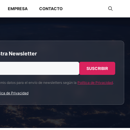
EMPRESA
CONTACTO
Redes Industriales
tra Newsletter
Redes Inalámbricas
 mis datos para el envío de newsletters según la
Política de Privacidad
.
tica de Privacidad