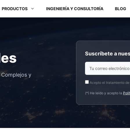
PRODUCTOS
INGENIERÍA Y CONSULTORÍA
BLOG
Módulos ARM y Placas x86
des
Suscríbete a nues
Box PC y Panel PC
s Complejos y
Acepto el tratamiento de
(*) He leído y acepto la
Polí