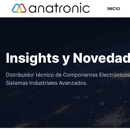
Saltar
INICIO
al
contenido
Componentes Semiconductores
Insights y Noveda
Componentes Electromecánicos
Componentes Pasivos
Distribuidor técnico de Componentes Electrónico
Sistemas Industriales Avanzados.