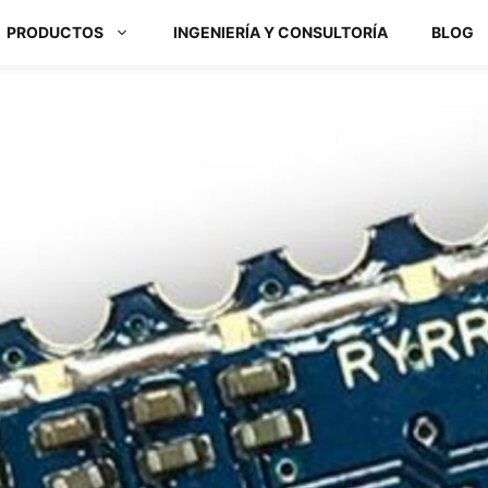
PRODUCTOS
INGENIERÍA Y CONSULTORÍA
BLOG
Módulos ARM y Placas x86
Box PC y Panel PC