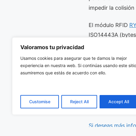
impedir la colisión
El módulo RFID
RY
ISO14443A (bytes
Valoramos tu privacidad
Las característica
Usamos cookies para asegurar que te damos la mejor
salida de 20 dBm 
experiencia en nuestra web. Si continúas usando este sitio
de -40 a +85 °C e
asumiremos que estás de acuerdo con ello.
Las posibles aplic
(tabletas y teléfo
Customise
Reject All
Accept All
público, venta de e
Si deseas más inf
aplicaciones de pr