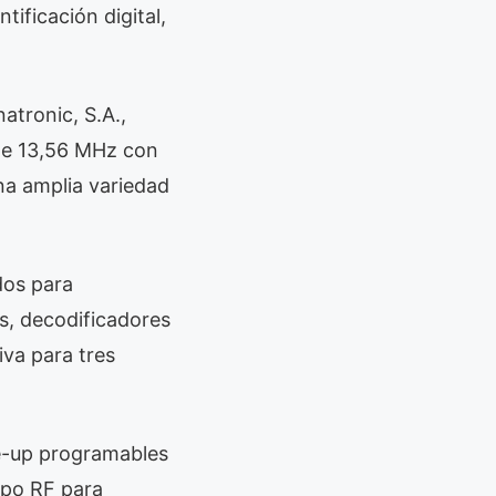
ificación digital,
atronic, S.A.,
de 13,56 MHz con
na amplia variedad
dos para
s, decodificadores
iva para tres
e-up programables
mpo RF para