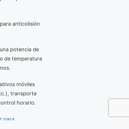
para anticolisión
 una potencia de
go de temperatura
mos.
sitivos móviles
tc.), transporte
control horario.
z para