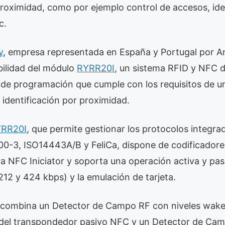
proximidad, como por ejemplo control de accesos, ident
c.
y
, empresa representada en España y Portugal por An
bilidad del módulo
RYRR20I
, un sistema RFID y NFC 
 de programación que cumple con los requisitos de u
 identificación por proximidad.
RR20I
, que permite gestionar los protocolos integra
0-3, ISO14443A/B y FeliCa, dispone de codificadore
a NFC Iniciator y soporta una operación activa y pas
 212 y 424 kbps) y la emulación de tarjeta.
 combina un Detector de Campo RF con niveles wak
 del transpondedor pasivo NFC y un Detector de Ca