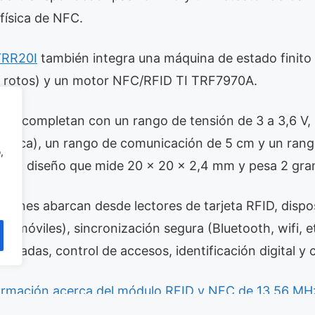
 física de NFC.
RR20I
también integra una máquina de estado finito 
 rotos) y un motor NFC/RFID TI TRF7970A.
s se completan con un rango de tensión de 3 a 3,6 V,
(típica), un rango de comunicación de 5 cm y un ran
,
n un diseño que mide 20 x 20 x 2,4 mm y pesa 2 gra
aciones abarcan desde lectores de tarjeta RFID, dispo
nos móviles), sincronización segura (Bluetooth, wifi, e
ntradas, control de accesos, identificación digital y 
ormación acerca del módulo RFID y NFC de 13,56 MH
oximidad, haz clic aquí.