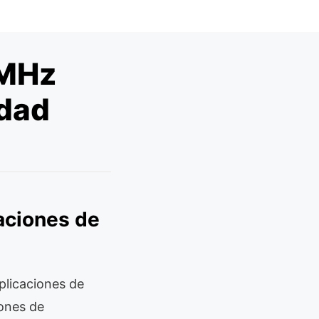
 MHz
idad
aciones de
licaciones de
iones de