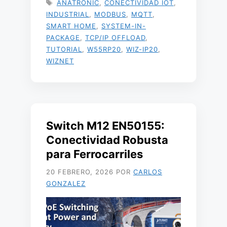
ETIQUETAS
ANATRONIC
,
CONECTIVIDAD IOT
,
INDUSTRIAL
,
MODBUS
,
MQTT
,
SMART HOME
,
SYSTEM-IN-
PACKAGE
,
TCP/IP OFFLOAD
,
TUTORIAL
,
W55RP20
,
WIZ-IP20
,
WIZNET
Switch M12 EN50155:
Conectividad Robusta
para Ferrocarriles
20 FEBRERO, 2026
POR
CARLOS
GONZALEZ