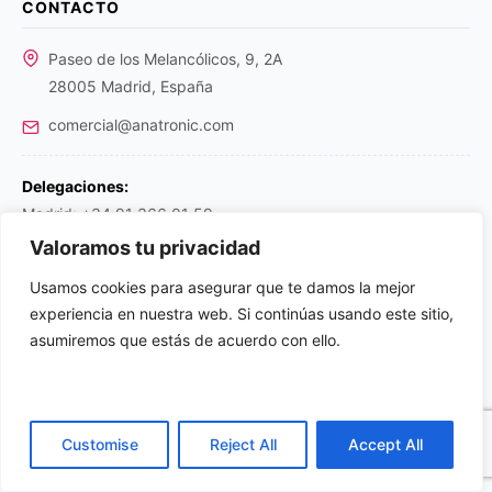
CONTACTO
Paseo de los Melancólicos, 9, 2A
28005 Madrid, España
comercial@anatronic.com
Delegaciones:
Madrid: +34 91 366 01 59
Barcelona: +34 93 224 02 83
Valoramos tu privacidad
Bilbao: +34 94 463 60 66
Usamos cookies para asegurar que te damos la mejor
Portugal: +351 219 376 267
experiencia en nuestra web. Si continúas usando este sitio,
EMPRESA Y LEGAL
asumiremos que estás de acuerdo con ello.
Quiénes somos
Localización y Contacto
Condiciones Generales de Venta (PDF)
Customise
Reject All
Accept All
Política de Privacidad