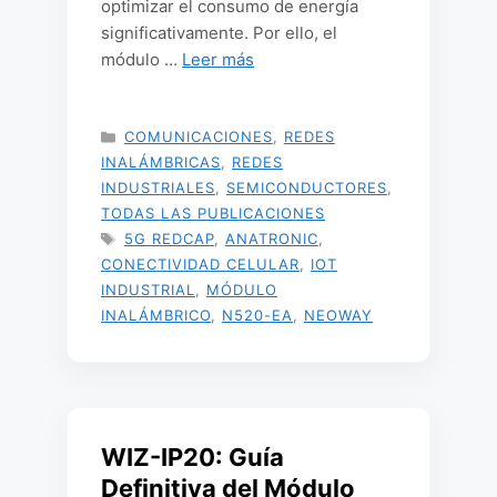
optimizar el consumo de energía
significativamente. Por ello, el
módulo …
Leer más
CATEGORÍAS
COMUNICACIONES
,
REDES
INALÁMBRICAS
,
REDES
INDUSTRIALES
,
SEMICONDUCTORES
,
TODAS LAS PUBLICACIONES
ETIQUETAS
5G REDCAP
,
ANATRONIC
,
CONECTIVIDAD CELULAR
,
IOT
INDUSTRIAL
,
MÓDULO
INALÁMBRICO
,
N520-EA
,
NEOWAY
WIZ-IP20: Guía
Definitiva del Módulo