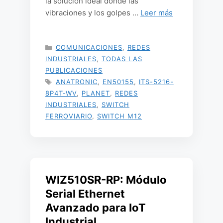
la solución ideal donde las
vibraciones y los golpes …
Leer más
CATEGORÍAS
COMUNICACIONES
,
REDES
INDUSTRIALES
,
TODAS LAS
PUBLICACIONES
ETIQUETAS
ANATRONIC
,
EN50155
,
ITS-5216-
8P4T-WV
,
PLANET
,
REDES
INDUSTRIALES
,
SWITCH
FERROVIARIO
,
SWITCH M12
WIZ510SR-RP: Módulo
Serial Ethernet
Avanzado para IoT
Industrial