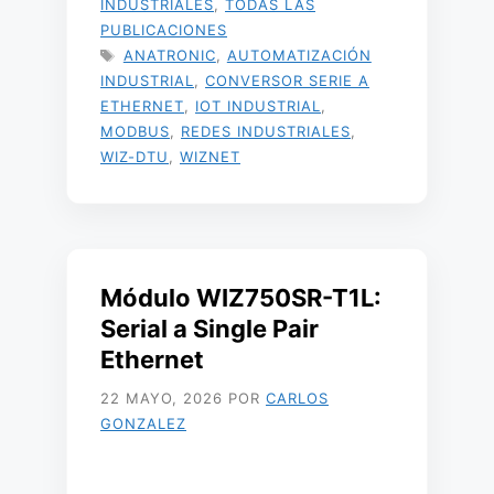
INDUSTRIALES
,
TODAS LAS
PUBLICACIONES
ETIQUETAS
ANATRONIC
,
AUTOMATIZACIÓN
INDUSTRIAL
,
CONVERSOR SERIE A
ETHERNET
,
IOT INDUSTRIAL
,
MODBUS
,
REDES INDUSTRIALES
,
WIZ-DTU
,
WIZNET
Módulo WIZ750SR-T1L:
Serial a Single Pair
Ethernet
22 MAYO, 2026
POR
CARLOS
GONZALEZ