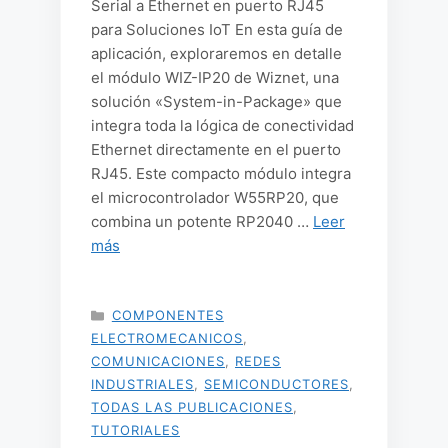
Serial a Ethernet en puerto RJ45
para Soluciones IoT En esta guía de
aplicación, exploraremos en detalle
el módulo WIZ-IP20 de Wiznet, una
solución «System-in-Package» que
integra toda la lógica de conectividad
Ethernet directamente en el puerto
RJ45. Este compacto módulo integra
el microcontrolador W55RP20, que
combina un potente RP2040 …
Leer
más
CATEGORÍAS
COMPONENTES
ELECTROMECANICOS
,
COMUNICACIONES
,
REDES
INDUSTRIALES
,
SEMICONDUCTORES
,
TODAS LAS PUBLICACIONES
,
TUTORIALES