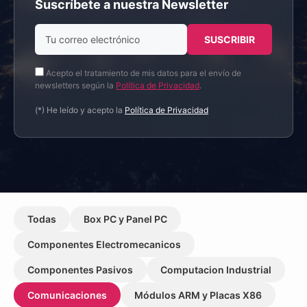
Suscríbete a nuestra Newsletter
Acepto el tratamiento de mis datos para el envío de
newsletters según la
Política de Privacidad
.
(*) He leído y acepto la
Política de Privacidad
Todas
Box PC y Panel PC
Componentes Electromecanicos
Componentes Pasivos
Computacion Industrial
Comunicaciones
Módulos ARM y Placas X86