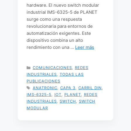
hardware. El nuevo switch modular
industrial IMS-6325-5 de PLANET
surge como una respuesta
revolucionaria para entornos de
automatización exigentes. Este
dispositivo combina un alto
rendimiento con una …
Leer más
CATEGORÍAS
COMUNICACIONES
,
REDES
INDUSTRIALES
,
TODAS LAS
PUBLICACIONES
ETIQUETAS
ANATRONIC
,
CAPA 3
,
CARRIL DIN
,
IMS-6325-5
,
IOT
,
PLANET
,
REDES
INDUSTRIALES
,
SWITCH
,
SWITCH
MODULAR