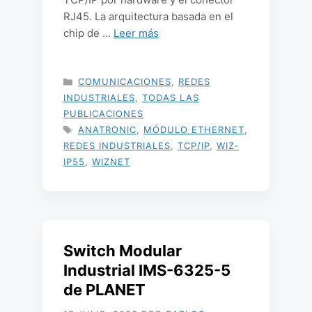
RJ45. La arquitectura basada en el
chip de …
Leer más
CATEGORÍAS
COMUNICACIONES
,
REDES
INDUSTRIALES
,
TODAS LAS
PUBLICACIONES
ETIQUETAS
ANATRONIC
,
MÓDULO ETHERNET
,
REDES INDUSTRIALES
,
TCP/IP
,
WIZ-
IP55
,
WIZNET
Switch Modular
Industrial IMS-6325-5
de PLANET