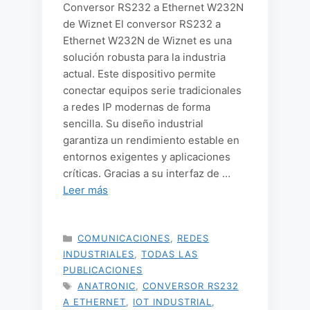
Conversor RS232 a Ethernet W232N
de Wiznet El conversor RS232 a
Ethernet W232N de Wiznet es una
solución robusta para la industria
actual. Este dispositivo permite
conectar equipos serie tradicionales
a redes IP modernas de forma
sencilla. Su diseño industrial
garantiza un rendimiento estable en
entornos exigentes y aplicaciones
críticas. Gracias a su interfaz de …
Leer más
CATEGORÍAS
COMUNICACIONES
,
REDES
INDUSTRIALES
,
TODAS LAS
PUBLICACIONES
ETIQUETAS
ANATRONIC
,
CONVERSOR RS232
A ETHERNET
,
IOT INDUSTRIAL
,