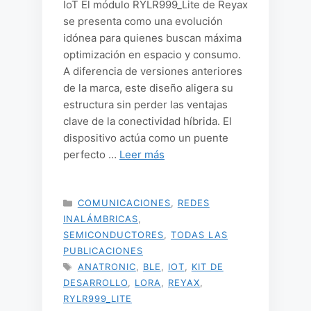
IoT El módulo RYLR999_Lite de Reyax
se presenta como una evolución
idónea para quienes buscan máxima
optimización en espacio y consumo.
A diferencia de versiones anteriores
de la marca, este diseño aligera su
estructura sin perder las ventajas
clave de la conectividad híbrida. El
dispositivo actúa como un puente
perfecto …
Leer más
CATEGORÍAS
COMUNICACIONES
,
REDES
INALÁMBRICAS
,
SEMICONDUCTORES
,
TODAS LAS
PUBLICACIONES
ETIQUETAS
ANATRONIC
,
BLE
,
IOT
,
KIT DE
DESARROLLO
,
LORA
,
REYAX
,
RYLR999_LITE