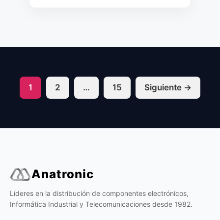
Página
Página
Página
1
2
…
15
Siguiente
→
Anatronic
Líderes en la distribución de componentes electrónicos,
Informática Industrial y Telecomunicaciones desde 1982.