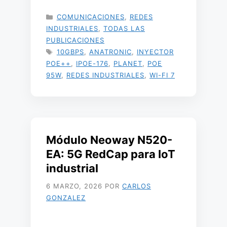
CATEGORÍAS
COMUNICACIONES
,
REDES
INDUSTRIALES
,
TODAS LAS
PUBLICACIONES
ETIQUETAS
10GBPS
,
ANATRONIC
,
INYECTOR
POE++
,
IPOE-176
,
PLANET
,
POE
95W
,
REDES INDUSTRIALES
,
WI-FI 7
Módulo Neoway N520-
EA: 5G RedCap para IoT
industrial
6 MARZO, 2026
POR
CARLOS
GONZALEZ