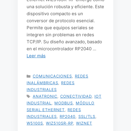
una solución robusta y eficiente. Este
dispositivo compacto es un
conversor de protocolo esencial.
Permite que equipos seriales se
integren sin problemas en redes
TCP/IP. Su diseño avanzado, basado
en el microcontrolador RP2040 …
Leer más
CATEGORÍAS
COMUNICACIONES
,
REDES
INALÁMBRICAS
,
REDES
INDUSTRIALES
ETIQUETAS
ANATRONIC
,
CONECTIVIDAD
,
IOT
INDUSTRIAL
,
MODBUS
,
MÓDULO
SERIAL ETHERNET
,
REDES
INDUSTRIALES
,
RP2040
,
SSL/TLS
,
W5100S
,
WIZ510SR-RP
,
WIZNET