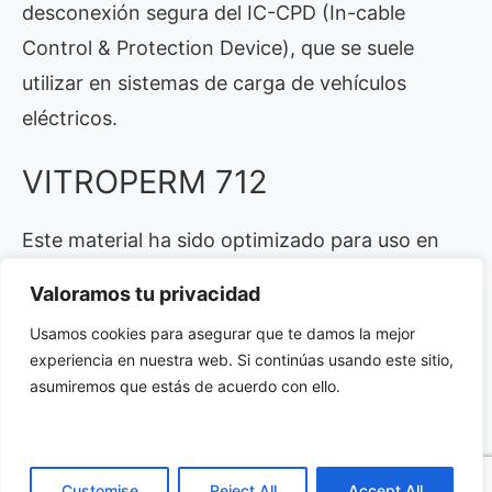
desconexión segura del IC-CPD (In-cable
Control & Protection Device), que se suele
utilizar en sistemas de carga de vehículos
eléctricos.
VITROPERM 712
Este material ha sido optimizado para uso en
choques de corriente compensada en
Valoramos tu privacidad
aplicaciones de elevado rendimiento, como
Usamos cookies para asegurar que te damos la mejor
inversores de centrales fotovoltaicas y parques
experiencia en nuestra web. Si continúas usando este sitio,
eólicos.
asumiremos que estás de acuerdo con ello.
La aleación nanocristalina se distingue por su
alta capacidad de carga DC, algo esencial en
Customise
Reject All
Accept All