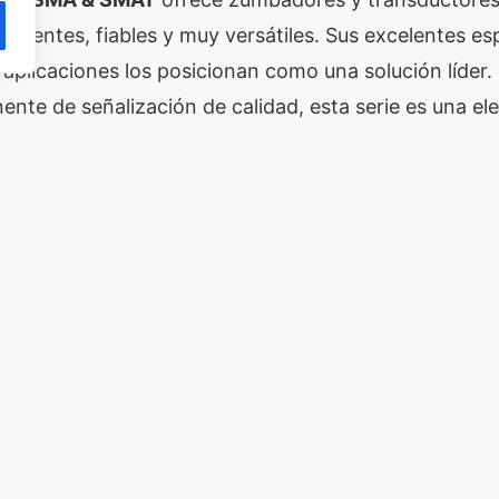
ficientes, fiables y muy versátiles. Sus excelentes es
aplicaciones los posicionan como una solución líder. P
te de señalización de calidad, esta serie es una ele
todos los detalles técnicos? Haz clic en el siguiente 
¡Descubre más sobre la serie aquí!
tromecanicos
,
Todas las publicaciones
tes electromecanicos
,
Piezoeléctricos
,
Serie SMA & SMAT
,
sonitr
MI Robusto para Industria Inteligente
3110H para Aviónica de Alta Temperatura