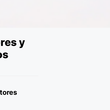
res y
os
tores