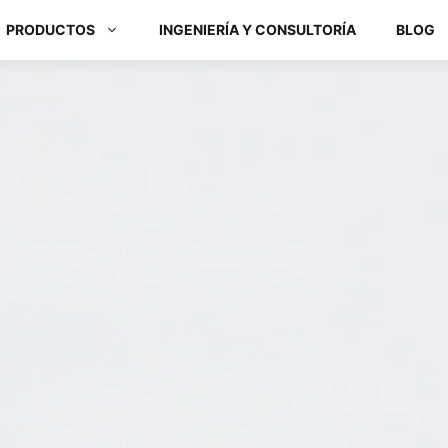
PRODUCTOS
INGENIERÍA Y CONSULTORÍA
BLOG
Módulos ARM y Placas x86
Box PC y Panel PC