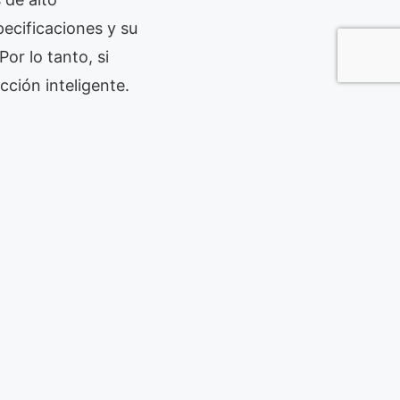
pecificaciones y su
or lo tanto, si
cción inteligente.
enlace para obtener
on
,
Transductores
,