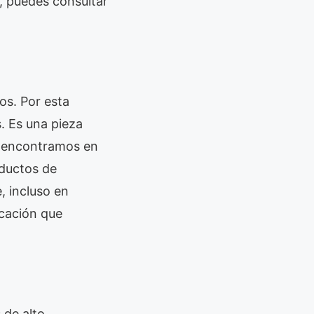
s, puedes consultar
os. Por esta
. Es una pieza
a encontramos en
oductos de
, incluso en
icación que
 de alto