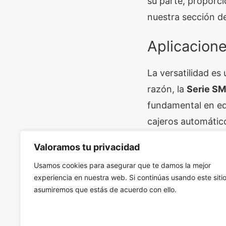
su parte, proporci
nuestra sección d
Aplicacion
La versatilidad es
razón, la
Serie S
fundamental en eq
cajeros automátic
consumo como jugue
Valoramos tu privacidad
espacios limitados
Usamos cookies para asegurar que te damos la mejor
requiera una señal
experiencia en nuestra web. Si continúas usando este sitio
asumiremos que estás de acuerdo con ello.
Conclusión:
En definitiva, la
Se