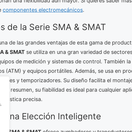
onan una flexibilidad aún mayor. Si quieres saber má
e
componentes electromecánicos
.
es de la Serie SMA & SMAT
 una de las grandes ventajas de esta gama de product
MA & SMAT
se utiliza en una gran variedad de sectores
uipos de medición y sistemas de control. También l
os (ATM) y equipos portátiles. Además, se usa en pr
tes y temporizadores. Su diseño facilita el montaje
. En resumen, su fiabilidad es ideal para cualquier apl
 acústica precisa.
,
 Una Elección Inteligente
rie SMA & SMAT
ofrece zumbadores y transductores