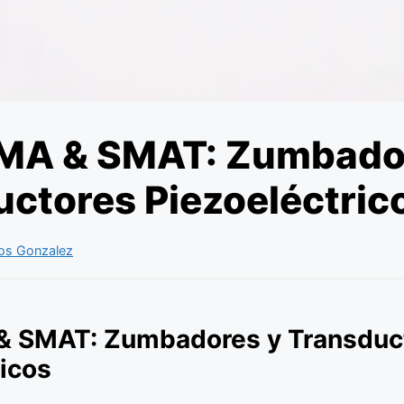
SMA & SMAT: Zumbado
ctores Piezoeléctric
os Gonzalez
& SMAT: Zumbadores y Transduc
ricos