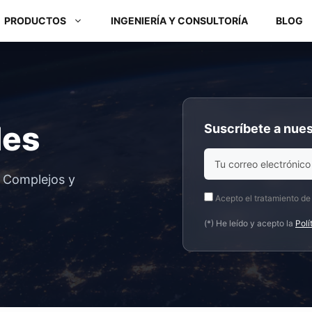
PRODUCTOS
INGENIERÍA Y CONSULTORÍA
BLOG
Módulos ARM y Placas x86
des
Suscríbete a nues
Box PC y Panel PC
s Complejos y
Acepto el tratamiento de
(*) He leído y acepto la
Polí