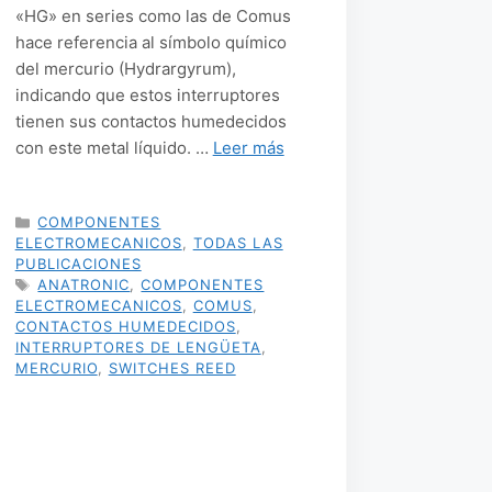
«HG» en series como las de Comus
hace referencia al símbolo químico
del mercurio (Hydrargyrum),
indicando que estos interruptores
tienen sus contactos humedecidos
con este metal líquido. …
Leer más
CATEGORÍAS
COMPONENTES
ELECTROMECANICOS
,
TODAS LAS
PUBLICACIONES
ETIQUETAS
ANATRONIC
,
COMPONENTES
ELECTROMECANICOS
,
COMUS
,
CONTACTOS HUMEDECIDOS
,
INTERRUPTORES DE LENGÜETA
,
MERCURIO
,
SWITCHES REED