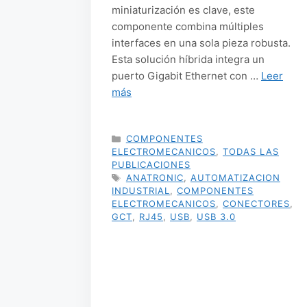
miniaturización es clave, este
componente combina múltiples
interfaces en una sola pieza robusta.
Esta solución híbrida integra un
puerto Gigabit Ethernet con …
Leer
más
CATEGORÍAS
COMPONENTES
ELECTROMECANICOS
,
TODAS LAS
PUBLICACIONES
ETIQUETAS
ANATRONIC
,
AUTOMATIZACION
INDUSTRIAL
,
COMPONENTES
ELECTROMECANICOS
,
CONECTORES
,
GCT
,
RJ45
,
USB
,
USB 3.0