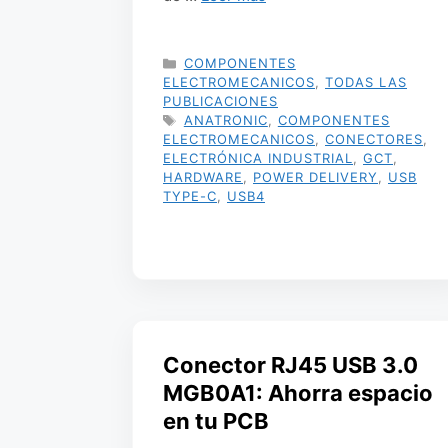
CATEGORÍAS
COMPONENTES
ELECTROMECANICOS
,
TODAS LAS
PUBLICACIONES
ETIQUETAS
ANATRONIC
,
COMPONENTES
ELECTROMECANICOS
,
CONECTORES
,
ELECTRÓNICA INDUSTRIAL
,
GCT
,
HARDWARE
,
POWER DELIVERY
,
USB
TYPE-C
,
USB4
Conector RJ45 USB 3.0
MGB0A1: Ahorra espacio
en tu PCB