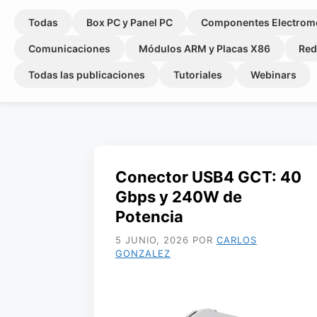
Todas
Box PC y Panel PC
Componentes Electrom
Comunicaciones
Módulos ARM y Placas X86
Red
Todas las publicaciones
Tutoriales
Webinars
Conector USB4 GCT: 40
Gbps y 240W de
Potencia
5 JUNIO, 2026
POR
CARLOS
GONZALEZ