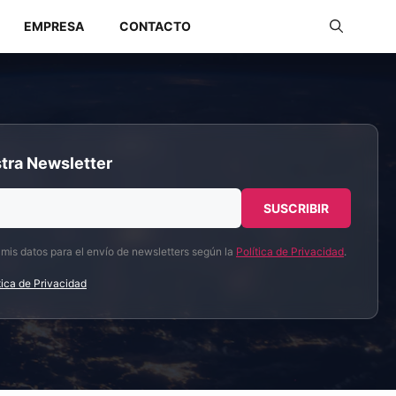
EMPRESA
CONTACTO
Redes Industriales
tra Newsletter
Redes Inalámbricas
 mis datos para el envío de newsletters según la
Política de Privacidad
.
tica de Privacidad