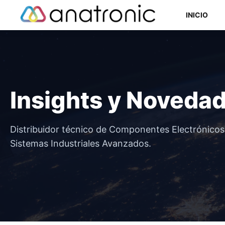
Saltar
INICIO
al
contenido
Componentes Semiconductores
Insights y Noveda
Componentes Electromecánicos
Componentes Pasivos
Distribuidor técnico de Componentes Electrónico
Sistemas Industriales Avanzados.