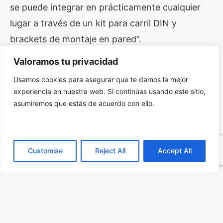
se puede integrar en prácticamente cualquier
lugar a través de un kit para carril DIN y
brackets de montaje en pared”.
Valoramos tu privacidad
Este modelo IP20 se presenta con una memoria
Usamos cookies para asegurar que te damos la mejor
DDR3L onboard de 256 MB y una eMMC
experiencia en nuestra web. Si continúas usando este sitio,
onboard de 4 GB para almacenamiento, así
asumiremos que estás de acuerdo con ello.
como con diversas interfaces E/S, incluyendo
un puerto RS-232/422/485 conmutable, un
puerto LAN de 10/100 Mbps, un puerto USB 2.0,
Customise
Reject All
Accept All
una E/S digital (4-entradas/4-salidas) y un
puerto CANBus. Los indicadores LED en el
panel frontal muestran el estado del dispositivo.