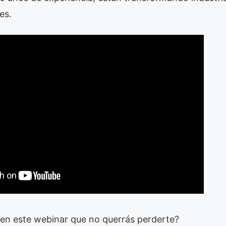
es.
en este webinar que no querrás perderte?