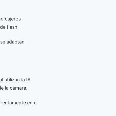
mo cajeros
de flash.
s se adaptan
l utilizan la IA
de la cámara.
directamente en el