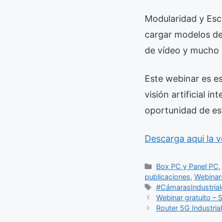
Modularidad y Esca
cargar modelos de 
de vídeo y mucho 
Este webinar es es
visión artificial i
oportunidad de est
Descarga aqui la v
Categorías
Box PC y Panel PC
publicaciones
,
Webinar
Etiquetas
#CámarasIndustrial
Webinar gratuito – S
Router 5G Industri