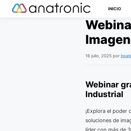
Saltar
INICIO
al
contenido
Webinar
Imagen 
Componentes Semiconductores
16 julio, 2025
por
bpat
Componentes Electromecánicos
Componentes Pasivos
Webinar gr
Industrial
¡Explora el poder 
soluciones de ima
líder con más de 