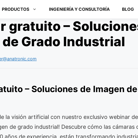
PRODUCTOS
INGENIERÍA Y CONSULTORÍA
BLOG
 gratuito – Solucione
de Grado Industrial
Módulos ARM y Placas x86
er@anatronic.com
Box PC y Panel PC
atuito – Soluciones de Imagen d
de la visión artificial con nuestro exclusivo webinar 
gen de grado industrial! Descubre cómo las cámaras 
30 años de experiencia, están transformando industri