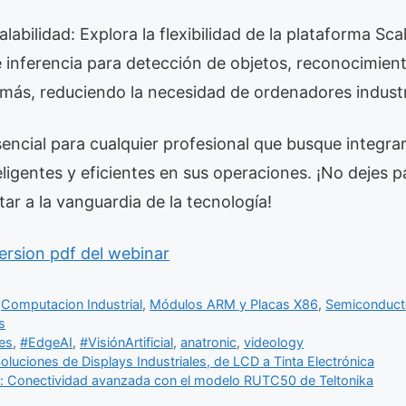
labilidad: Explora la flexibilidad de la plataforma Sca
inferencia para detección de objetos, reconocimiento 
más, reduciendo la necesidad de ordenadores industr
encial para cualquier profesional que busque integra
nteligentes y eficientes en sus operaciones. ¡No dejes p
ar a la vanguardia de la tecnología!
ersion pdf del webinar
,
Computacion Industrial
,
Módulos ARM y Placas X86
,
Semiconduct
s
es
,
#EdgeAI
,
#VisiónArtificial
,
anatronic
,
videology
oluciones de Displays Industriales, de LCD a Tinta Electrónica
al: Conectividad avanzada con el modelo RUTC50 de Teltonika