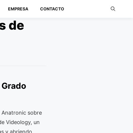
EMPRESA
CONTACTO
s de
Redes Industriales
Redes Inalámbricas
e Grado
de Anatronic sobre
de Videology, un
as y abriendo