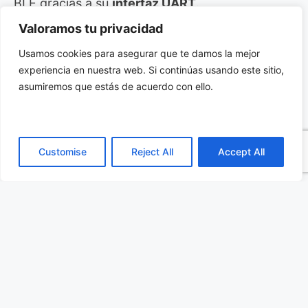
BLE gracias a su
interfaz UART
.
Valoramos tu privacidad
Si deseas recibir más información acerca del
Usamos cookies para asegurar que te damos la mejor
controlador Bluetooth 5.2 BLE con certificado
experiencia en nuestra web. Si continúas usando este sitio,
BQB, haz clic aquí.
asumiremos que estás de acuerdo con ello.
Categorías
Comunicaciones
,
Redes Inalámbricas
,
Semiconductores
,
Todas las publicaciones
Customise
Reject All
Accept All
Etiquetas
anatronic
,
BLE
,
Bluetooth
,
BQB
,
holtek
,
iot
,
mcu
Tapas protectoras IP67 para conectores
Nautilus SMA, TNC y Tipo-N
Baterías de zinc-aire para señalización vial