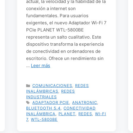
actual, la velocidad y la fiabilidad de la
conexión a internet son
fundamentales. Para usuarios
exigentes, el nuevo Adaptador Wi-Fi 7
PCIe PLANET WTL-5800BE
representa un salto cualitativo. Este
dispositivo transforma la experiencia
de conectividad en ordenadores de
escritorio. Ofrece un rendimiento sin
…
Leer más
CATEGORÍAS
COMUNICACIONES
,
REDES
INALÁMBRICAS
,
REDES
INDUSTRIALES
ETIQUETAS
ADAPTADOR PCIE
,
ANATRONIC
,
BLUETOOTH 5.4
,
CONECTIVIDAD
INALÁMBRICA
,
PLANET
,
REDES
,
WI-FI
7
,
WTL-5800BE