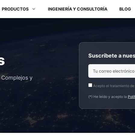
PRODUCTOS
INGENIERÍA Y CONSULTORÍA
BLOG
Módulos ARM y Placas x86
s
Suscríbete a nues
Box PC y Panel PC
s Complejos y
Acepto el tratamiento de
(*) He leído y acepto la
Polí