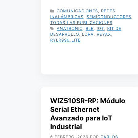
CATEGORÍAS
COMUNICACIONES
,
REDES
INALÁMBRICAS
,
SEMICONDUCTORES
,
TODAS LAS PUBLICACIONES
ETIQUETAS
ANATRONIC
,
BLE
,
IOT
,
KIT DE
DESARROLLO
,
LORA
,
REYAX
,
RYLR999_LITE
WIZ510SR-RP: Módulo
Serial Ethernet
Avanzado para IoT
Industrial
6 FEBRERO, 2026
POR
CARLOS