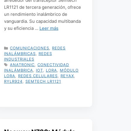
alrededor del transceptor Semtech
LR1121 de tercera generación, ofrece
un rendimiento inalámbrico de
vanguardia. Su capacidad multibanda
y su eficiencia …
Leer más
CATEGORÍAS
COMUNICACIONES
,
REDES
INALÁMBRICAS
,
REDES
INDUSTRIALES
ETIQUETAS
ANATRONIC
,
CONECTIVIDAD
INALÁMBRICA
,
IOT
,
LORA
,
MÓDULO
LORA
,
REDES CELULARES
,
REYAX
,
RYLR924
,
SEMTECH LR1121