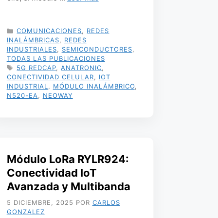
CATEGORÍAS
COMUNICACIONES
,
REDES
INALÁMBRICAS
,
REDES
INDUSTRIALES
,
SEMICONDUCTORES
,
TODAS LAS PUBLICACIONES
ETIQUETAS
5G REDCAP
,
ANATRONIC
,
CONECTIVIDAD CELULAR
,
IOT
INDUSTRIAL
,
MÓDULO INALÁMBRICO
,
N520-EA
,
NEOWAY
Módulo LoRa RYLR924:
Conectividad IoT
Avanzada y Multibanda
5 DICIEMBRE, 2025
POR
CARLOS
GONZALEZ