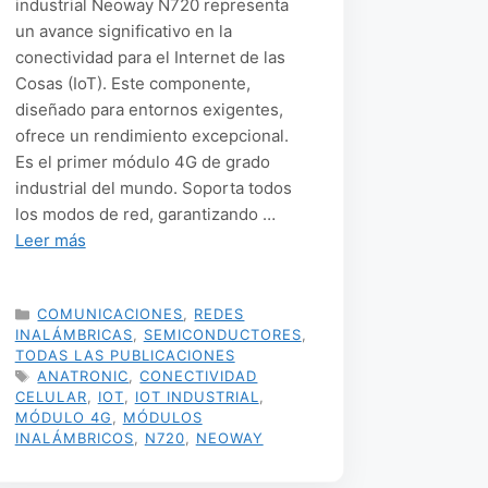
industrial Neoway N720 representa
un avance significativo en la
conectividad para el Internet de las
Cosas (IoT). Este componente,
diseñado para entornos exigentes,
ofrece un rendimiento excepcional.
Es el primer módulo 4G de grado
industrial del mundo. Soporta todos
los modos de red, garantizando …
Leer más
CATEGORÍAS
COMUNICACIONES
,
REDES
INALÁMBRICAS
,
SEMICONDUCTORES
,
TODAS LAS PUBLICACIONES
ETIQUETAS
ANATRONIC
,
CONECTIVIDAD
CELULAR
,
IOT
,
IOT INDUSTRIAL
,
MÓDULO 4G
,
MÓDULOS
INALÁMBRICOS
,
N720
,
NEOWAY