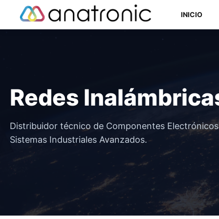
Saltar
INICIO
al
contenido
Componentes Semiconductores
Redes Inalámbrica
Componentes Electromecánicos
Componentes Pasivos
Distribuidor técnico de Componentes Electrónico
Sistemas Industriales Avanzados.