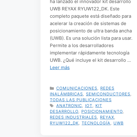
ha lanzado el innovador kit desarrollo
UWB REYAX RYUW122_DK. Este
completo paquete está diseñado para
acelerar la creación de sistemas de
posicionamiento de ultra banda ancha
(UWB). Es una solución lista para usar.
Permite a los desarrolladores
implementar rápidamente tecnología
UWB. ¿Qué incluye el kit desarrollo …
Leer más
CATEGORÍAS
COMUNICACIONES
,
REDES
INALÁMBRICAS
,
SEMICONDUCTORES
,
TODAS LAS PUBLICACIONES
ETIQUETAS
ANATRONIC
,
IOT
,
KIT
DESARROLLO
,
POSICIONAMIENTO
,
REDES INDUSTRIALES
,
REYAX
,
RYUW122_DK
,
TECNOLOGÍA
,
UWB