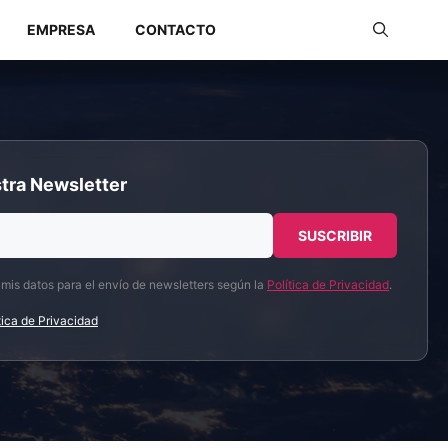
EMPRESA
CONTACTO
Redes Industriales
tra Newsletter
Redes Inalámbricas
 mis datos para el envío de newsletters según la
Política de Privacidad
.
tica de Privacidad