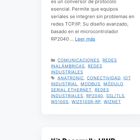
es un conversor de protocolo
esencial. Permite que equipos
seriales se integren sin problemas en
redes TCP/IP. Su diseño avanzado,
basado en el microcontrolador
RP2040 …
Leer más
CATEGORÍAS
COMUNICACIONES
,
REDES
INALÁMBRICAS
,
REDES
INDUSTRIALES
ETIQUETAS
ANATRONIC
,
CONECTIVIDAD
,
IOT
INDUSTRIAL
,
MODBUS
,
MÓDULO
SERIAL ETHERNET
,
REDES
INDUSTRIALES
,
RP2040
,
SSL/TLS
,
W5100S
,
WIZ510SR-RP
,
WIZNET