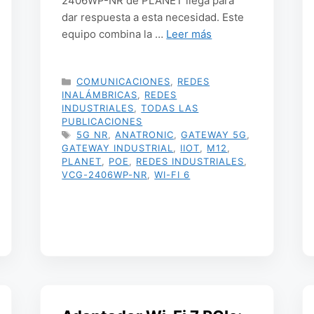
2406WP-NR de PLANET llega para
dar respuesta a esta necesidad. Este
equipo combina la …
Leer más
CATEGORÍAS
COMUNICACIONES
,
REDES
INALÁMBRICAS
,
REDES
INDUSTRIALES
,
TODAS LAS
PUBLICACIONES
ETIQUETAS
5G NR
,
ANATRONIC
,
GATEWAY 5G
,
GATEWAY INDUSTRIAL
,
IIOT
,
M12
,
PLANET
,
POE
,
REDES INDUSTRIALES
,
VCG-2406WP-NR
,
WI-FI 6