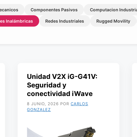
ecanicos
Componentes Pasivos
Computacion Industri
es Inalámbricas
Redes Industriales
Rugged Movility
Unidad V2X iG-G41V:
Seguridad y
conectividad iWave
8 JUNIO, 2026
POR
CARLOS
GONZALEZ