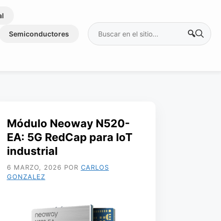
al
Buscar:
Semiconductores
Módulo Neoway N520-
EA: 5G RedCap para IoT
industrial
6 MARZO, 2026
POR
CARLOS
GONZALEZ