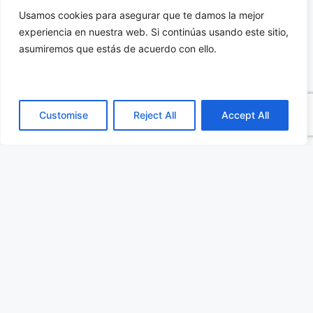
Estándar – STD (de -10 a +70 °C).
Usamos cookies para asegurar que te damos la mejor
Extendido – EOT (entre -40 y +80 °C).
experiencia en nuestra web. Si continúas usando este sitio,
asumiremos que estás de acuerdo con ello.
Categorías
Comunicaciones
,
Todas las publicaciones
Etiquetas
antaira
,
nota
Customise
Reject All
Accept All
Placas base Thin Mini ITX para entornos
industriales
HI-8400 Circuito Integrado de 4 canales
Discreto a Digital aislados galvánicamente y
protegidos contra rayos.