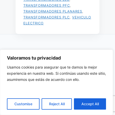
TRANSFORMADORES PFC
,
TRANSFORMADORES PLANARES
,
TRANSFORMADORES PLC
,
VEHICULO
ELECTRICO
Anatronic
Valoramos tu privacidad
Usamos cookies para asegurar que te damos la mejor
Líderes en la distribución de componentes electrónicos,
experiencia en nuestra web. Si continúas usando este sitio,
Informática Industrial y Telecomunicaciones desde 1982.
asumiremos que estás de acuerdo con ello.
CONTACTO
Paseo de los Melancólicos, 9, 2A
28005 Madrid, España
Customise
Reject All
Accept All
comercial@anatronic.com