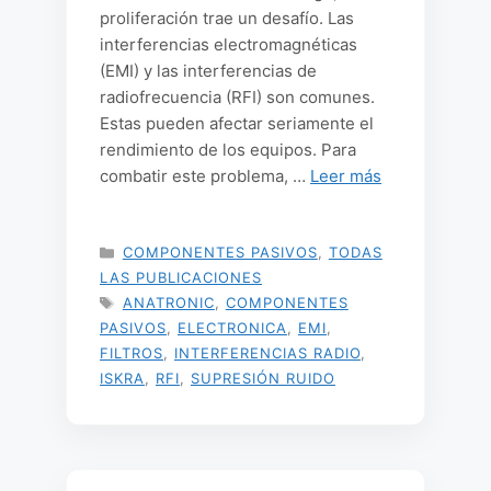
proliferación trae un desafío. Las
interferencias electromagnéticas
(EMI) y las interferencias de
radiofrecuencia (RFI) son comunes.
Estas pueden afectar seriamente el
rendimiento de los equipos. Para
combatir este problema, …
Leer más
CATEGORÍAS
COMPONENTES PASIVOS
,
TODAS
LAS PUBLICACIONES
ETIQUETAS
ANATRONIC
,
COMPONENTES
PASIVOS
,
ELECTRONICA
,
EMI
,
FILTROS
,
INTERFERENCIAS RADIO
,
ISKRA
,
RFI
,
SUPRESIÓN RUIDO