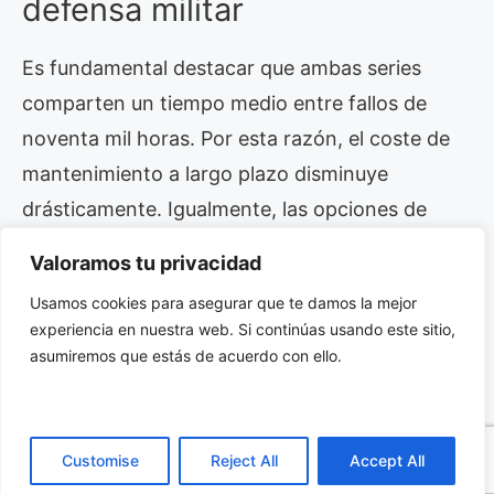
defensa militar
Es fundamental destacar que ambas series
comparten un tiempo medio entre fallos de
noventa mil horas. Por esta razón, el coste de
mantenimiento a largo plazo disminuye
drásticamente. Igualmente, las opciones de
conexión con espigas y cables volantes facilitan
Valoramos tu privacidad
el montaje en cualquier chasis. Por supuesto, el
Usamos cookies para asegurar que te damos la mejor
fabricante emplea aleaciones de alta calidad y
experiencia en nuestra web. Si continúas usando este sitio,
recubrimientos de cromato.
asumiremos que estás de acuerdo con ello.
Selección de componentes
semiconductores de alta
Customise
Reject All
Accept All
gama