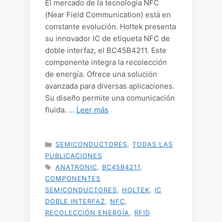
El mercado de la tecnología NFC
(Near Field Communication) está en
constante evolución. Holtek presenta
su innovador IC de etiqueta NFC de
doble interfaz, el BC45B4211. Este
componente integra la recolección
de energía. Ofrece una solución
avanzada para diversas aplicaciones.
Su diseño permite una comunicación
fluida. …
Leer más
CATEGORÍAS
SEMICONDUCTORES
,
TODAS LAS
PUBLICACIONES
ETIQUETAS
ANATRONIC
,
BC45B4211
,
COMPONENTES
SEMICONDUCTORES
,
HOLTEK
,
IC
DOBLE INTERFAZ
,
NFC
,
RECOLECCIÓN ENERGÍA
,
RFID