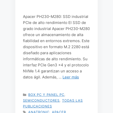
Apacer PH230-M280: SSD industrial
PCIe de alto rendimiento El SSD de
grado industrial Apacer PH230-M280
ofrece un almacenamiento de alta
fiabilidad en entornos extremos. Este
dispositivo en formato M.2 2280 está
diseñado para aplicaciones
informáticas de alto rendimiento. Su
interfaz PCIe Gen3 x4 y el protocolo
NVMe 1.4 garantizan un acceso a
datos ágil. Además, …
Leer más
CATEGORÍAS
BOX PC Y PANEL PC
,
SEMICONDUCTORES
,
TODAS LAS
PUBLICACIONES
ETIQUETAS
ANATRONIC
,
APACER
,