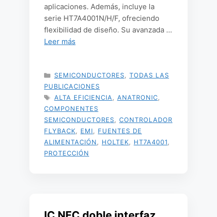
aplicaciones. Además, incluye la
serie HT7A4001N/H/F, ofreciendo
flexibilidad de diseño. Su avanzada …
Leer más
CATEGORÍAS
SEMICONDUCTORES
,
TODAS LAS
PUBLICACIONES
ETIQUETAS
ALTA EFICIENCIA
,
ANATRONIC
,
COMPONENTES
SEMICONDUCTORES
,
CONTROLADOR
FLYBACK
,
EMI
,
FUENTES DE
ALIMENTACIÓN
,
HOLTEK
,
HT7A4001
,
PROTECCIÓN
IC NFC doble interfaz