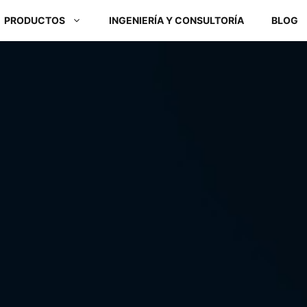
PRODUCTOS
INGENIERÍA Y CONSULTORÍA
BLOG
Módulos ARM y Placas x86
Box PC y Panel PC