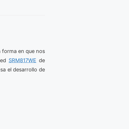
la forma en que nos
ced
SRM817WE
de
a el desarrollo de