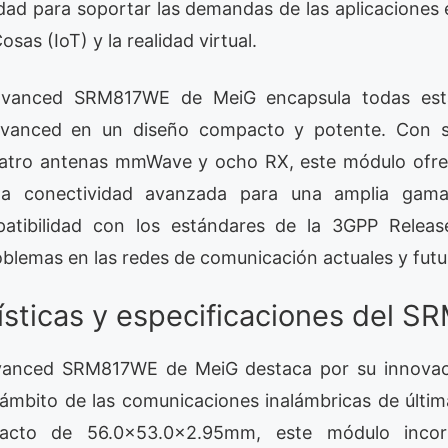
ad para soportar las demandas de las aplicacione
osas (IoT) y la realidad virtual.
vanced SRM817WE de MeiG encapsula todas esta
dvanced en un diseño compacto y potente. Con s
uatro antenas mmWave y ocho RX, este módulo ofre
na conectividad avanzada para una amplia gama 
tibilidad con los estándares de la 3GPP Releas
oblemas en las redes de comunicación actuales y futu
rísticas y especificaciones del 
anced SRM817WE de MeiG destaca por su innovac
 ámbito de las comunicaciones inalámbricas de últi
acto de 56.0×53.0x2.95mm, este módulo incor