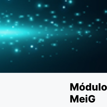
Módulo
MeiG