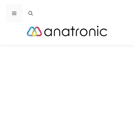
Saltar
al
Menú
contenido