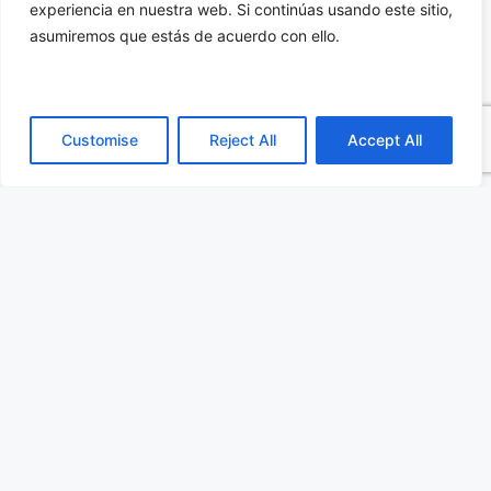
experiencia en nuestra web. Si continúas usando este sitio,
específica de la parte de código que tiene que
asumiremos que estás de acuerdo con ello.
actualizarse, reduciendo el tiempo de
transmisión y el consumo de energía y
preservando la inversión en tecnología NB-IoT.
Customise
Reject All
Accept All
Si desea más información acerca del módulo NB
ENS22 haga clic aquí para acceder a su
datasheet.
Categorías
Comunicaciones
,
Todas las publicaciones
Etiquetas
gemalto
,
nota
HMI basados en Intel con módulos de
expansión I/O
Microcontroladores de 32 bit con memoria